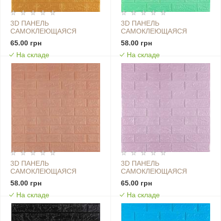
3D ПАНЕЛЬ
3D ПАНЕЛЬ
САМОКЛЕЮЩАЯСЯ
САМОКЛЕЮЩАЯСЯ
700X770X3ММ КИРПИЧ
700X770X3ММ КИРПИЧ
65.00 грн
58.00 грн
ЗОЛОТОЙ (011-3) SW-
МЯТА (012-3) SW-
На складе
На складе
00000676
00000233
3D ПАНЕЛЬ
3D ПАНЕЛЬ
САМОКЛЕЮЩАЯСЯ
САМОКЛЕЮЩАЯСЯ
700X770X3ММ КИРПИЧ
700X770X3ММ КИРПИЧ
58.00 грн
65.00 грн
ПУДРА SW-00001716
СВЕТЛО-ФИОЛЕТОВЫЙ
На складе
На складе
(015-3) SW-00000574