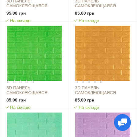
3D ПАНЕЛЬ
3D ПАНЕЛЬ
САМОКЛЕЮЩАЯСЯ
САМОКЛЕЮЩАЯСЯ
700X770X5ММ КИРПИЧ
700X770X5ММ КИРПИЧ
95.00 грн
85.00 грн
ЖЕЛТО-ПЕСОЧНЫЙ (009-
ЖЕЛТЫЙ (010-5) SW-
На складе
На складе
5) SW-00000028
00000146
3D ПАНЕЛЬ
3D ПАНЕЛЬ
САМОКЛЕЮЩАЯСЯ
САМОКЛЕЮЩАЯСЯ
700X770X5ММ КИРПИЧ
700X770X5ММ КИРПИЧ
85.00 грн
85.00 грн
ЗЕЛЕНЫЙ (013-5) SW-
ЗОЛОТО (011-5) SW-
На складе
На складе
00000149
00000147