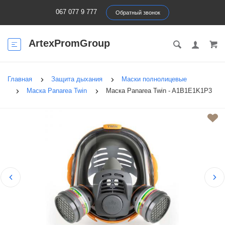
067 077 9 777
Обратный звонок
ArtexPromGroup
Главная
Защита дыхания
Маски полнолицевые
Маска Panarea Twin
Маска Panarea Twin - A1B1E1K1P3