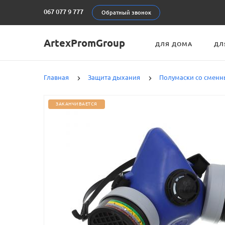
067 077 9 777
Обратный звонок
ArtexPromGroup
ДЛЯ ДОМА
ДЛ
Главная
Защита дыхания
Полумаски со смен
ЗАКАНЧИВАЕТСЯ