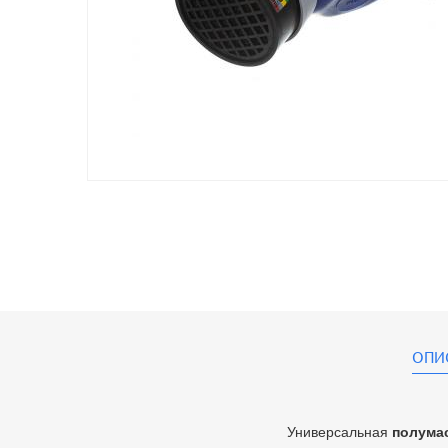
ОПИ
Универсальная
полума