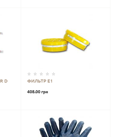
 R D
ФИЛЬТР Е1
408.00 грн