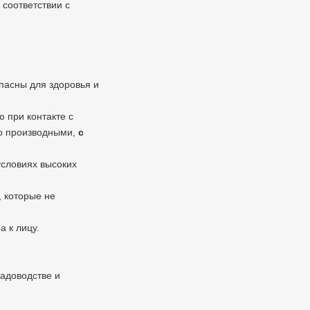
 соответствии с
пасны для здоровья и
 при контакте с
го производными,
с
условиях высоких
 которые не
 к лицу.
адоводстве и