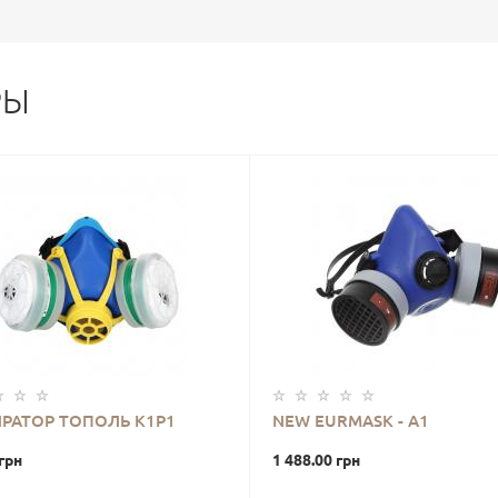
РЫ
РАТОР ТОПОЛЬ К1Р1
NEW EURMASK - А1
грн
1 488.00 грн