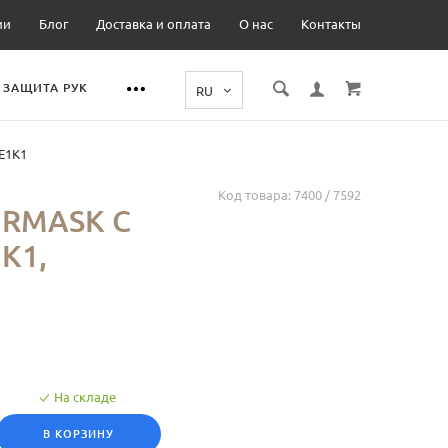
ии
Блог
Доставка и оплата
О нас
Контакты
ЗАЩИТА РУК
E1K1
Код товара:
7400 / 7592
RMASK С
K1,
На складе
В КОРЗИНУ