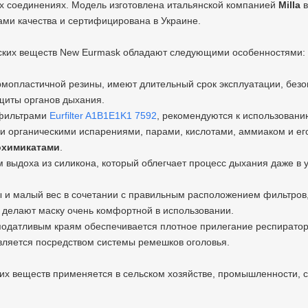
х соединениях. Модель изготовлена итальянской компанией
Milla
в
ми качества и сертифицирована в Украине.
ских веществ New Eurmask обладают следующими особенностями:
мопластичной резины, имеют длительный срок эксплуатации, безо
щиты органов дыхания.
 фильтрами
Eurfilter A1B1E1K1 7592
, рекомендуются к использованию
и органическими испарениями, парами, кислотами, аммиаком и е
охимикатами
.
выдоха из силикона, который облегчает процесс дыхания даже в 
и малый вес в сочетании с правильным расположением фильтров,
 делают маску очень комфортной в использовании.
податливым краям обеспечивается плотное прилегание респиратора
ляется посредством системы ремешков оголовья.
их веществ применяется в сельском хозяйстве, промышленности, с