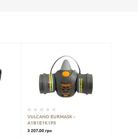
VULCANO EURMASK -
A1B1E1K1Р3
3 207.00 грн