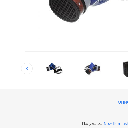
ОПИ
Полумаска
New Eurmas