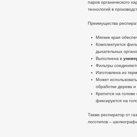
паров органического х
технологий в производс
Преимущества респирато
Мягкие края обеспе
Комплектуется фил
дыхательных органо
Выполнена в
униве
Фильтры соединяют
Изготовлена из тер
Может использовать
обработки дерева и
Крепится на голове
фиксируется на гол
Также респиратор от га
логотипов – шелкографи