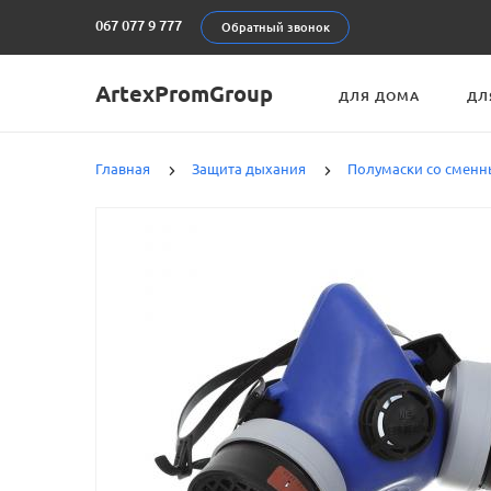
067 077 9 777
Обратный звонок
ArtexPromGroup
ДЛЯ ДОМА
ДЛ
Главная
Защита дыхания
Полумаски со смен