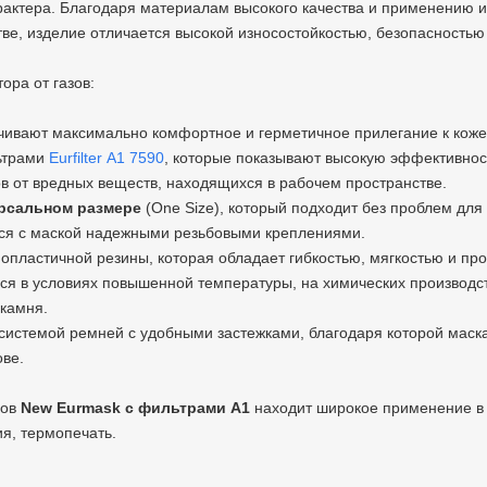
арактера. Благодаря материалам высокого качества и применению
тве, изделие отличается высокой износостойкостью, безопасностью
ра от газов:
чивают максимально комфортное и герметичное прилегание к коже
ьтрами
Eurfilter A1 7590
, которые показывают высокую эффективнос
в от вредных веществ, находящихся в рабочем пространстве.
рсальном размере
(One Size), который подходит без проблем дл
ся с маской надежными резьбовыми креплениями.
мопластичной резины, которая обладает гибкостью, мягкостью и пр
ся в условиях повышенной температуры, на химических производст
 камня.
 системой ремней с удобными застежками, благодаря которой маска
ове.
зов
New Eurmask с фильтрами А1
находит широкое применение в
я, термопечать.