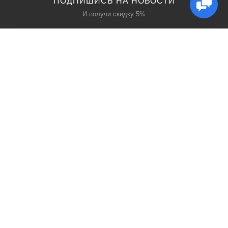
ПОДПИШИСЬ НА НОВОСТИ
И получи скидку 5%
КАТАЛОГ
ИНТЕРЕСНОЕ
Защита дыхания
Блог
Защита головы
Акции
Защита рук
Производители
Защита глаз
Поиск
О НАС
МЫ В СЕТИ
О нас
Facebook