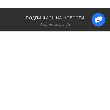
ПОДПИШИСЬ НА НОВОСТИ
И получи скидку 5%
КАТАЛОГ
ИНТЕРЕСНОЕ
Защита дыхания
Блог
Защита головы
Акции
Защита рук
Производители
Защита глаз
Поиск