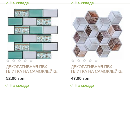
На складе
На складе
SW-00000672
ЦЕНА ЗА 1 ШТ. (СПП-608)
SW-00001138
ДЕКОРАТИВНАЯ ПВХ
ДЕКОРАТИВНАЯ ПВХ
ПЛИТКА НА САМОКЛЕЙКЕ
ПЛИТКА НА САМОКЛЕЙКЕ
300Х300Х5ММ МЯТНАЯ,
3D 275Х285Х4ММ КУБЫ,
52.00 грн
47.00 грн
ЦЕНА ЗА 1 ШТ. (СПП-505)
ЦЕНА ЗА 1 ШТ. (СПП-506)
На складе
На складе
SW-00001139
SW-00001135