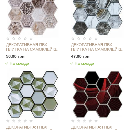
ДЕКОРАТИВНАЯ ПВХ
ДЕКОРАТИВНАЯ ПВХ
ПЛИТКА НА САМОКЛЕЙКЕ
ПЛИТКА НА САМОКЛЕЙКЕ
275Х285Х4ММ
275Х285Х4ММ СОТЫ,
50.00 грн
47.00 грн
ВИНТАЖНАЯ, ЦЕНА ЗА 1
ЦЕНА ЗА 1 ШТ. (СПП-500)
На складе
На складе
ШТ. (СПП-507) SW-
SW-00000524
00001136
ДЕКОРАТИВНАЯ ПВХ
ДЕКОРАТИВНАЯ ПВХ