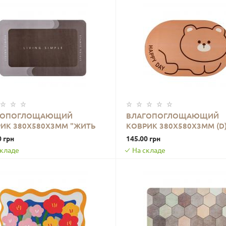
ГОПОГЛОЩАЮЩИЙ
ВЛАГОПОГЛОЩАЮЩИЙ
ИК 380Х580Х3ММ "ЖИТЬ
КОВРИК 380Х580Х3ММ (D)
В КОРЗИНУ
В КОРЗИНУ
ТО" (D) SW-00001572
00002556
0 грн
145.00 грн
складе
На складе