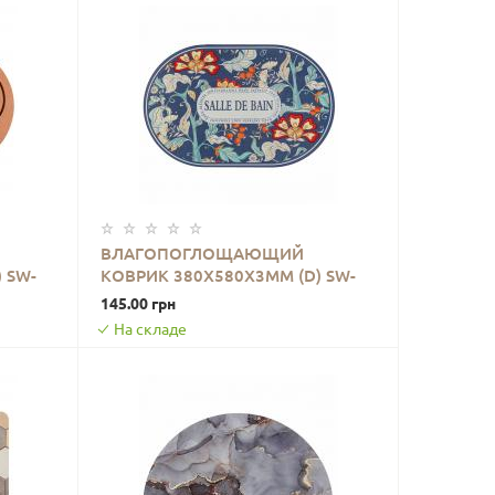
ВЛАГОПОГЛОЩАЮЩИЙ
 SW-
КОВРИК 380Х580Х3ММ (D) SW-
В КОРЗИНУ
00002559
145.00 грн
На складе