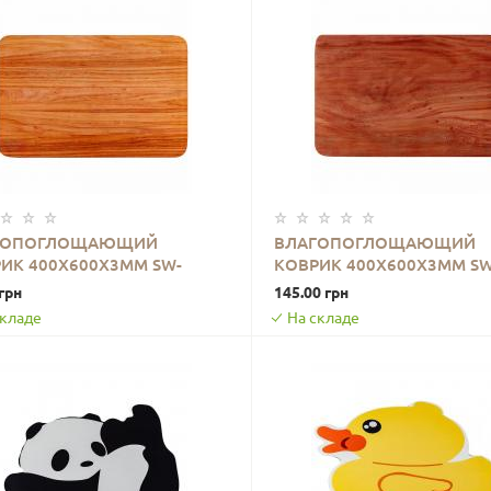
ГОПОГЛОЩАЮЩИЙ
ВЛАГОПОГЛОЩАЮЩИЙ
ИК 400Х600Х3ММ SW-
КОВРИК 400Х600Х3ММ SW
В КОРЗИНУ
В КОРЗИНУ
2557
00002558
грн
145.00 грн
складе
На складе