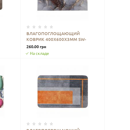
ВЛАГОПОГЛОЩАЮЩИЙ
КОВРИК 400Х600Х3ММ SW-
В КОРЗИНУ
-
00002548
260.00 грн
На складе