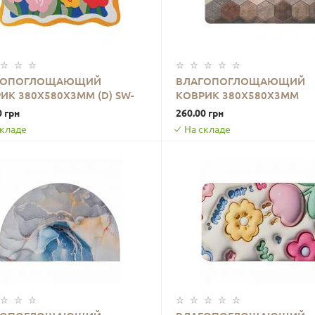
ГОПОГЛОЩАЮЩИЙ
ВЛАГОПОГЛОЩАЮЩИЙ
ИК 380Х580Х3ММ (D) SW-
КОВРИК 380Х580Х3ММ
В КОРЗИНУ
В КОРЗИНУ
2562
ШЕСТИУГОЛЬНИКИ (D) SW
0 грн
260.00 грн
00001571
складе
На складе