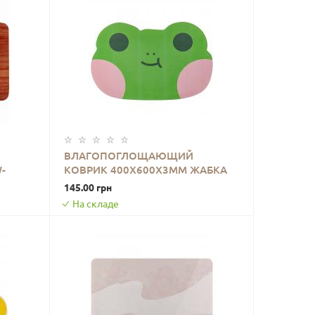
ВЛАГОПОГЛОЩАЮЩИЙ
-
КОВРИК 400Х600Х3ММ ЖАБКА
В КОРЗИНУ
SW-00002560
145.00 грн
На складе