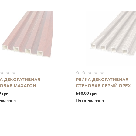
А ДЕКОРАТИВНАЯ
РЕЙКА ДЕКОРАТИВНАЯ
ОВАЯ МАХАГОН
СТЕНОВАЯ СЕРЫЙ ОРЕХ
В КОРЗИНУ
В КОРЗИНУ
Х160Х23ММ SW-00001531-
3000Х160Х23ММ SW-0000
0 грн
560.00 грн
 наличии
Нет в наличии