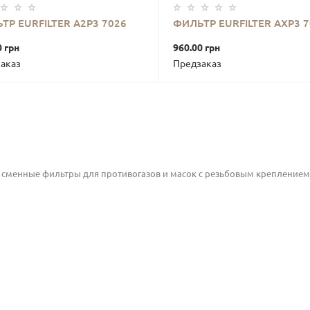
ТР EURFILTER А2Р3 7026
ФИЛЬТР EURFILTER АХР3 7
В КОРЗИНУ
В КОРЗИНУ
0 грн
960.00 грн
аказ
Предзаказ
 сменные фильтры для противогазов и масок с резьбовым креплением