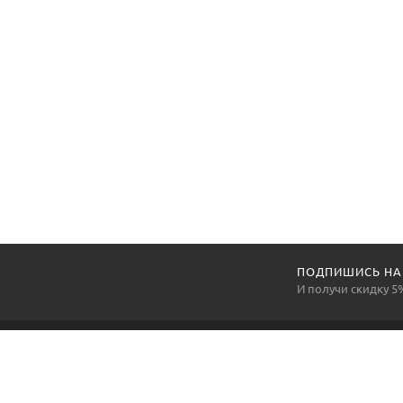
ПОДПИШИСЬ НА
И получи скидку 5
Компания «АртексПромГруп» —
национальный производитель и поставщик средств