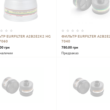
ТР EURFILTER А2В2Е2К2 НG
ФИЛЬТР EURFILTER A2B2E
7060
7040
В КОРЗИНУ
В КОРЗИНУ
00 грн
780.00 грн
 наличии
Предзаказ