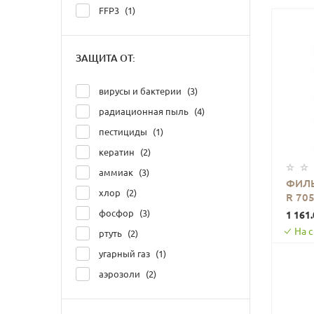
FFP3
1
ЗАЩИТА ОТ:
вирусы и бактерии
3
радиационная пыль
4
пестициды
1
кератин
2
аммиак
3
ФИЛЬ
хлор
2
R 70
фосфор
3
1 161.
На 
ртуть
2
угарный газ
1
аэрозоли
2