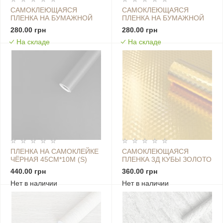
САМОКЛЕЮЩАЯСЯ
САМОКЛЕЮЩАЯСЯ
ПЛЕНКА НА БУМАЖНОЙ
ПЛЕНКА НА БУМАЖНОЙ
ОСНОВЕ 0,45Х10М Х
ОСНОВЕ 0,45Х10М Х
280.00 грн
280.00 грн
0,07ММ ЗЕЛЕНЫЕ
0,07ММ ЯРКАЯ КУХНЯ
На складе
На складе
ДЕРЕВЬЯ SW-00000797
SW-00000795
ПЛЕНКА НА САМОКЛЕЙКЕ
САМОКЛЕЮЩАЯСЯ
ЧЁРНАЯ 45CM*10M (S)
ПЛЕНКА 3Д КУБЫ ЗОЛОТО
SW-00001506
0,40Х10М SW-00000792
440.00 грн
360.00 грн
Нет в наличии
Нет в наличии