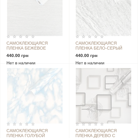
САМОКЛЕЮЩАЯСЯ
САМОКЛЕЮЩАЯСЯ
ПЛЕНКА БЕЖЕВОЕ
ПЛЕНКА БЕЛО-СЕРЫЙ
ДЕРЕВО 0,45Х10М SW-
МРАМОР
440.00 грн
440.00 грн
00000811
0,45Х10МХ0,07ММ SW-
Нет в наличии
Нет в наличии
00001275
САМОКЛЕЮЩАЯСЯ
САМОКЛЕЮЩАЯСЯ
ПЛЕНКА ГОЛУБОЙ
ПЛЕНКА ДЕРЕВО С