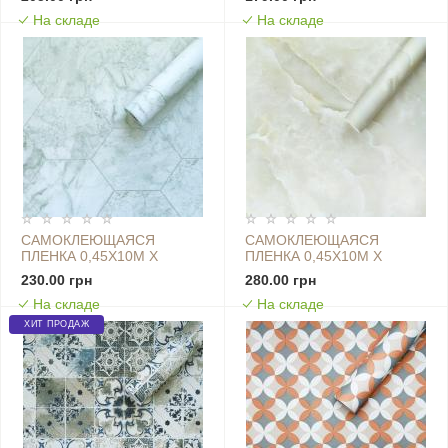
00001266
ГОЛУБАЯ SW-00001216
На складе
На складе
САМОКЛЕЮЩАЯСЯ
САМОКЛЕЮЩАЯСЯ
ПЛЕНКА 0,45Х10М Х
ПЛЕНКА 0,45Х10М Х
0,07ММ НЕФРИТОВЫЙ
0,07ММ ОЛИВКОВЫЙ
230.00 грн
280.00 грн
МРАМОР СЕРЕБРЯННЫЕ
МРАМОР SW-00001203
На складе
На складе
СОТЫ 0,45Х10М Х 0,07ММ
SW-00001215
ХИТ ПРОДАЖ