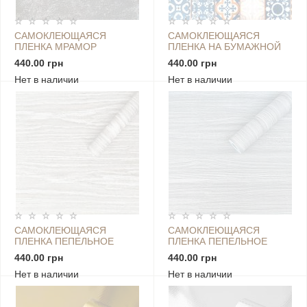
САМОКЛЕЮЩАЯСЯ
САМОКЛЕЮЩАЯСЯ
ПЛЕНКА МРАМОР
ПЛЕНКА НА БУМАЖНОЙ
0,45Х10М SW-00000786
ОСНОВЕ ВИНТАЖНАЯ
440.00 грн
440.00 грн
СИНЯЯ МОЗАИКА
Нет в наличии
Нет в наличии
0.45Х10M SW-00000787
САМОКЛЕЮЩАЯСЯ
САМОКЛЕЮЩАЯСЯ
ПЛЕНКА ПЕПЕЛЬНОЕ
ПЛЕНКА ПЕПЕЛЬНОЕ
ДЕРЕВО 0,45Х10М SW-
ДЕРЕВО ПОЛОСКИ
440.00 грн
440.00 грн
00001905
0,45Х10М SW-00001239
Нет в наличии
Нет в наличии