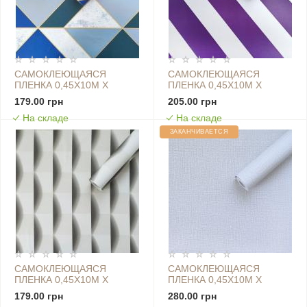
САМОКЛЕЮЩАЯСЯ
САМОКЛЕЮЩАЯСЯ
ПЛЕНКА 0,45Х10М Х
ПЛЕНКА 0,45Х10М Х
0,07ММ СИНИЕ
0,07ММ СЛИВОВАЯ SW-
179.00 грн
205.00 грн
ТРЕУГОЛЬНИКИ SW-
00001222
На складе
На складе
00001224
ЗАКАНЧИВАЕТСЯ
САМОКЛЕЮЩАЯСЯ
САМОКЛЕЮЩАЯСЯ
ПЛЕНКА 0,45Х10М Х
ПЛЕНКА 0,45Х10М Х
0,07ММ ТЕКСТИЛЬНЫЙ
0,07ММ ТЕКСТУРНАЯ
179.00 грн
280.00 грн
SW-00001229
СЕРАЯ SW-00001228