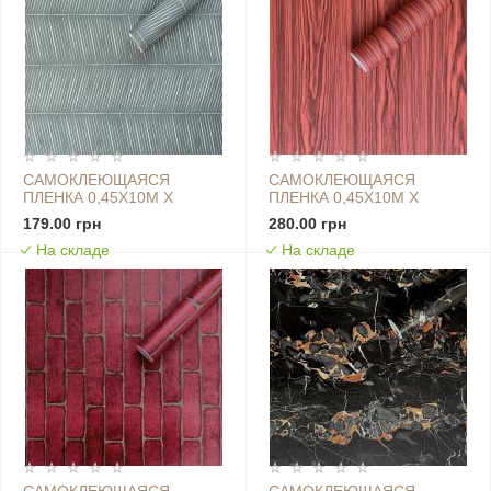
САМОКЛЕЮЩАЯСЯ
САМОКЛЕЮЩАЯСЯ
ПЛЕНКА 0,45Х10М Х
ПЛЕНКА 0,45Х10М Х
0,07ММ КИПАРИС SW-
0,07ММ КОРИЧНЕВОЕ
179.00 грн
280.00 грн
00001219
ДЕРЕВО SW-00000810
На складе
На складе