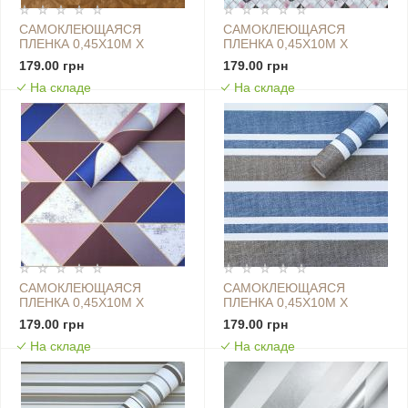
САМОКЛЕЮЩАЯСЯ
САМОКЛЕЮЩАЯСЯ
ПЛЕНКА 0,45Х10М Х
ПЛЕНКА 0,45Х10М Х
0,07ММ ПОДСОЛНУХИ
0,07ММ РОЗОВАЯ
179.00 грн
179.00 грн
SW-00001253
МОЗАИКА SW-00001233
На складе
На складе
САМОКЛЕЮЩАЯСЯ
САМОКЛЕЮЩАЯСЯ
ПЛЕНКА 0,45Х10М Х
ПЛЕНКА 0,45Х10М Х
0,07ММ РОЗОВЫЕ
0,07ММ САПФИРОВАЯ
179.00 грн
179.00 грн
ТРЕУГОЛЬНИКИ SW-
SW-00001217
На складе
На складе
00001225