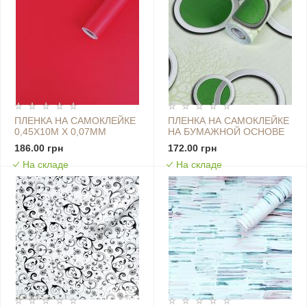
ПЛЕНКА НА САМОКЛЕЙКЕ
ПЛЕНКА НА САМОКЛЕЙКЕ
0,45Х10М Х 0,07ММ
НА БУМАЖНОЙ ОСНОВЕ
КРАСНАЯ (S) SW-00001505
0,45Х10М Х 0,07ММ
186.00 грн
172.00 грн
ЧЁРНЫЕ И ЗЕЛЁНЫЕ
На складе
На складе
ДЕРЕВЬЯ SW-00002440