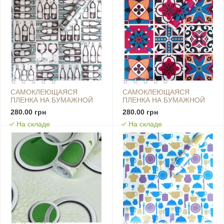
САМОКЛЕЮЩАЯСЯ
САМОКЛЕЮЩАЯСЯ
ПЛЕНКА НА БУМАЖНОЙ
ПЛЕНКА НА БУМАЖНОЙ
ОСНОВЕ 0,45Х10М Х
ОСНОВЕ 0,45Х10М Х
280.00 грн
280.00 грн
0,07ММ ВИННАЯ SW-
0,07ММ ВИНТАЖНАЯ
На складе
На складе
00000798
БОРДОВАЯ МОЗАИКА SW-
00000789