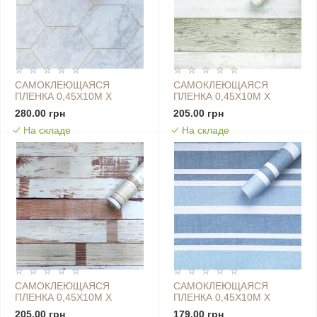
САМОКЛЕЮЩАЯСЯ
САМОКЛЕЮЩАЯСЯ
ПЛЕНКА 0,45Х10М Х
ПЛЕНКА 0,45Х10М Х
0,07ММ МАЛАХИТОВЫЙ
0,07ММ МОЛОДОЕ
280.00 грн
205.00 грн
МРАМОР ЗОЛОТЫЕ СОТЫ
ДЕРЕВО SW-00001267
На складе
На складе
SW-00001214
САМОКЛЕЮЩАЯСЯ
САМОКЛЕЮЩАЯСЯ
ПЛЕНКА 0,45Х10М Х
ПЛЕНКА 0,45Х10М Х
0,07ММ МОРКОВНАЯ SW-
0,07ММ НЕБЕСНО-
205.00 грн
179.00 грн