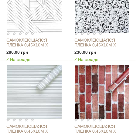
САМОКЛЕЮЩАЯСЯ
САМОКЛЕЮЩАЯСЯ
ПЛЕНКА 0,45Х10М Х
ПЛЕНКА 0,45Х10М Х
0,07ММ БЕЛАЯ С
0,07ММ БЕЛЫЕ ВЕНЗЕЛЯ
280.00 грн
230.00 грн
ОРНАМЕНТОМ SW-
(10175) SW-00000828
На складе
На складе
00001223
САМОКЛЕЮЩАЯСЯ
САМОКЛЕЮЩАЯСЯ
ПЛЕНКА 0,45Х10М Х
ПЛЕНКА 0,45Х10М Х