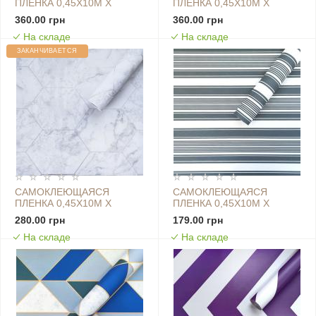
ПЛЕНКА 0,45Х10М Х
ПЛЕНКА 0,45Х10М Х
0,07ММ СЕРЕБРЯНЫЕ
0,07ММ СЕРЫЙ КАМЕНЬ
360.00 грн
360.00 грн
КРУГИ SW-00001201
SW-00001238
На складе
На складе
ЗАКАНЧИВАЕТСЯ
САМОКЛЕЮЩАЯСЯ
САМОКЛЕЮЩАЯСЯ
ПЛЕНКА 0,45Х10М Х
ПЛЕНКА 0,45Х10М Х
0,07ММ СЕРЫЙ МРАМОР
0,07ММ СЕРЫЙ ШИФЕР
280.00 грн
179.00 грн
СЕРЕБРЯНЫЕ СОТЫ SW-
SW-00001210
На складе
На складе
00001213