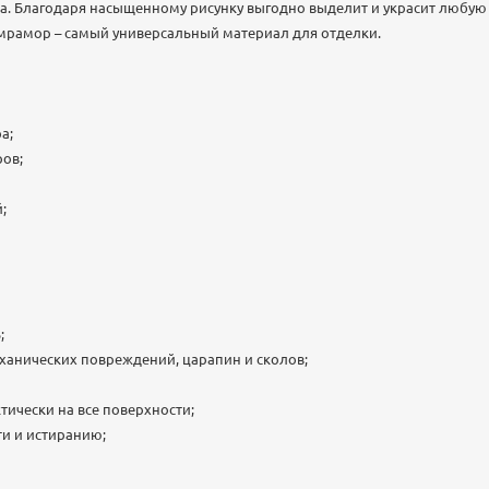
. Благодаря насыщенному рисунку выгодно выделит и украсит любую 
рамор – самый универсальный материал для отделки.
а;
ов;
;
;
ханических повреждений, царапин и сколов;
тически на все поверхности;
ти и истиранию;