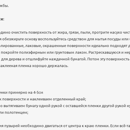
ужбы.
е:
димо очистить поверхность от жира, грязи, пыли, протрите насухо чи
ся обезжирьте основу воспользуйтесь средством для мытья посуды или 
лированные, лаковые, окрашенные поверхности идеально подходят д
у покройте полиэфирным или грунтовым лаком. Растрескавшуюся и не
для дерева и отшлифуйте наждачной бумагой. Потом эту поверхность
наклееная пленка хорошо держалась.
енки примерно на 4-5см
 поверхности и наклеиваем отделенный край;
 вытягиваем бумагу одной рукой с оставшейся пленки другой рукой 
ли полотенцем;
 пузырей необходимо двигаться от центра к краю пленки. Если всё-та