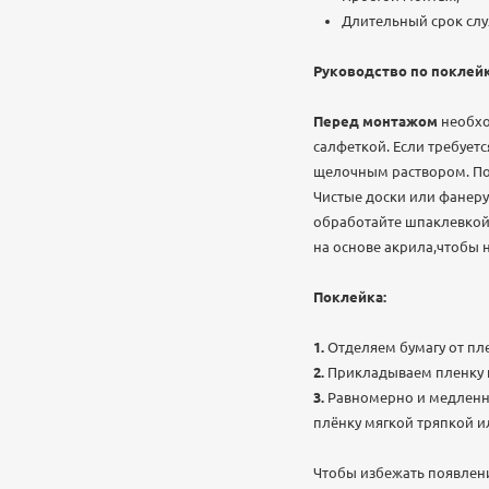
Длительный срок сл
Руководство по поклейк
Перед монтажом
необхо
салфеткой. Если требует
щелочным раствором. По
Чистые доски или фанер
обработайте шпаклевкой 
на основе акрила,чтобы 
Поклейка:
Отделяем бумагу от пл
Прикладываем пленку к
Равномерно и медленно
плёнку мягкой тряпкой и
Чтобы избежать появления