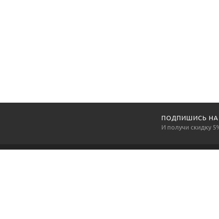
ПОДПИШИСЬ НА
И получи скидку 5
Компания «АртексПромГруп» —
национальный производитель и поставщик средств
индивидуальной защиты, а также многих других
товаров производственной группы, крайне