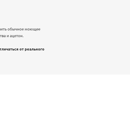
авить обычное моющее
ва и ацетон.
тличаться от реального