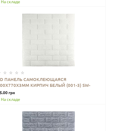
На складе
3D ПАНЕЛЬ САМОКЛЕЮЩАЯСЯ
700Х770Х3ММ КИРПИЧ БЕЛЫЙ (001-3) SW-
В КОРЗИНУ
00000174
5.00 грн
На складе