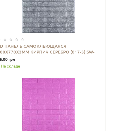
3D ПАНЕЛЬ САМОКЛЕЮЩАЯСЯ
00Х770Х3ММ КИРПИЧ СЕРЕБРО (017-3) SW-
В КОРЗИНУ
00000230
5.00 грн
На складе