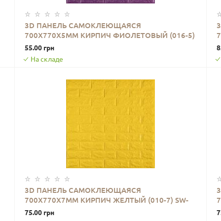
3D ПАНЕЛЬ САМОКЛЕЮЩАЯСЯ
700X770X5ММ КИРПИЧ ФИОЛЕТОВЫЙ (016-5)
В КОРЗИНУ
SW-00000150
55.00 грн
8
На складе
3D ПАНЕЛЬ САМОКЛЕЮЩАЯСЯ
700X770X7ММ КИРПИЧ ЖЕЛТЫЙ (010-7) SW-
В КОРЗИНУ
00000049
75.00 грн
7