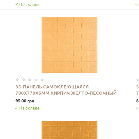
На складе
3D ПАНЕЛЬ САМОКЛЕЮЩАЯСЯ
700X770X5ММ КИРПИЧ ЖЕЛТО-ПЕСОЧНЫЙ
В КОРЗИНУ
(009-5) SW-00000028
95.00 грн
8
На складе