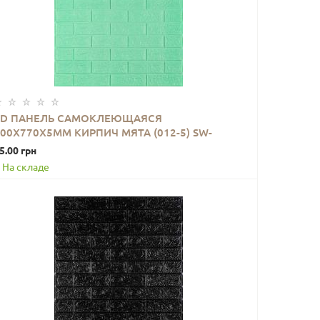
3D ПАНЕЛЬ САМОКЛЕЮЩАЯСЯ
00X770X5ММ КИРПИЧ МЯТА (012-5) SW-
В КОРЗИНУ
00000148
5.00 грн
На складе