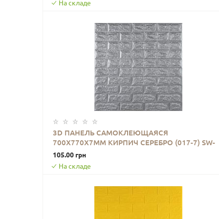
На складе
3D ПАНЕЛЬ САМОКЛЕЮЩАЯСЯ
700X770X7ММ КИРПИЧ СЕРЕБРО (017-7) SW-
В КОРЗИНУ
00000059
105.00 грн
На складе