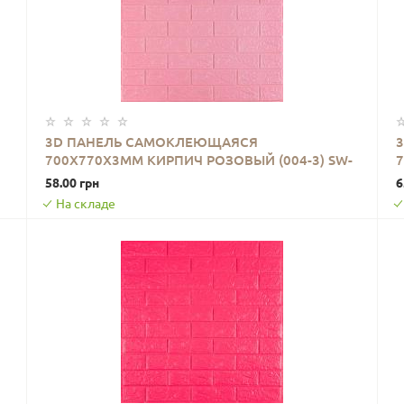
3D ПАНЕЛЬ САМОКЛЕЮЩАЯСЯ
700Х770Х3ММ КИРПИЧ РОЗОВЫЙ (004-3) SW-
7
В КОРЗИНУ
00000231
58.00 грн
6
На складе