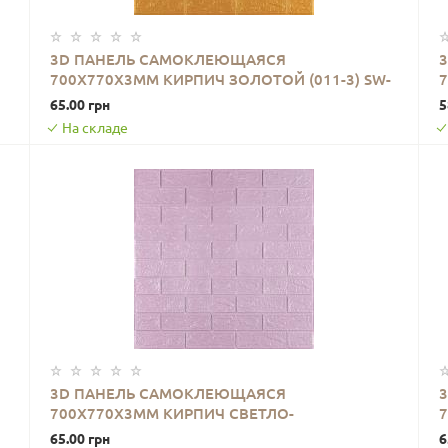
3D ПАНЕЛЬ САМОКЛЕЮЩАЯСЯ
700X770X3ММ КИРПИЧ ЗОЛОТОЙ (011-3) SW-
7
В КОРЗИНУ
00000676
65.00 грн
5
На складе
3D ПАНЕЛЬ САМОКЛЕЮЩАЯСЯ
700X770X3ММ КИРПИЧ СВЕТЛО-
В КОРЗИНУ
ФИОЛЕТОВЫЙ (015-3) SW-00000574
65.00 грн
6