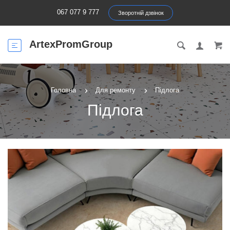
067 077 9 777
Зворотній дзвінок
ArtexPromGroup
Головна
Для ремонту
Підлога
Підлога