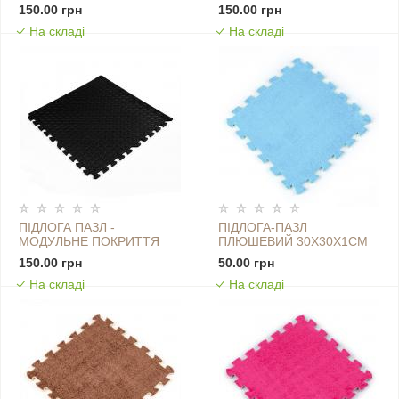
ПОКРИТТЯ
ПОКРИТТЯ
150.00 грн
150.00 грн
600X600X10ММ ПІСОЧНЕ
600X600X10ММ СІРЕ
На складі
На складі
ДЕРЕВО (МР14) SW-
ДЕРЕВО (МР9) SW-
00000648
00000209
ПІДЛОГА ПАЗЛ -
ПІДЛОГА-ПАЗЛ
МОДУЛЬНЕ ПОКРИТТЯ
ПЛЮШЕВИЙ 30Х30Х1СМ
ДЛЯ ПІДЛОГИ
БЛАКИТНИЙ (D) SW-
150.00 грн
50.00 грн
600X600X10ММ ЧОРНЕ
00002090
На складі
На складі
(МР15) SW-00001169