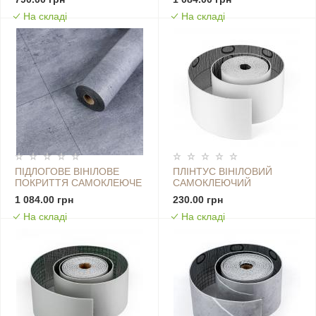
3000Х600Х1,5ММ SW-
3000Х600Х1,5ММ SW-
На складі
На складі
00001821
00001822
ПІДЛОГОВЕ ВІНІЛОВЕ
ПЛІНТУС ВІНІЛОВИЙ
ПОКРИТТЯ САМОКЛЕЮЧЕ
САМОКЛЕЮЧИЙ
В РУЛОНІ
5000Х100Х2ММ
1 084.00 грн
230.00 грн
3000Х600Х1,5ММ SW-
ГЛЯНЦСОВИЙ (D) SW-
На складі
На складі
00001823
00002118