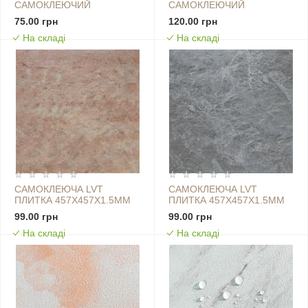
САМОКЛЕЮЧИЙ
САМОКЛЕЮЧИЙ
2300Х70Х4ММ БІЛИЙ З
2300Х70Х4ММ БІЛИЙ З
75.00 грн
120.00 грн
СИНЬОЮ СМУЖКОЮ (D)
ЧОРНОЮ СМУЖКОЮ (D)
На складі
На складі
SW-00001831
SW-00001830
САМОКЛЕЮЧА LVT
САМОКЛЕЮЧА LVT
ПЛИТКА 457Х457Х1.5ММ
ПЛИТКА 457Х457Х1.5ММ
(D) SW-00002457
(D) SW-00002458
99.00 грн
99.00 грн
На складі
На складі