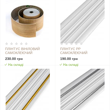
ПЛІНТУС ВІНІЛОВИЙ
ПЛІНТУС РР
САМОКЛЕЮЧИЙ
САМОКЛЕЮЧИЙ
5000Х100Х2ММ МАТОВИЙ
2300Х140Х4ММ БІЛИЙ (D)
230.00 грн
190.00 грн
(D) SW-00002124
SW-00001808
На складі
На складі