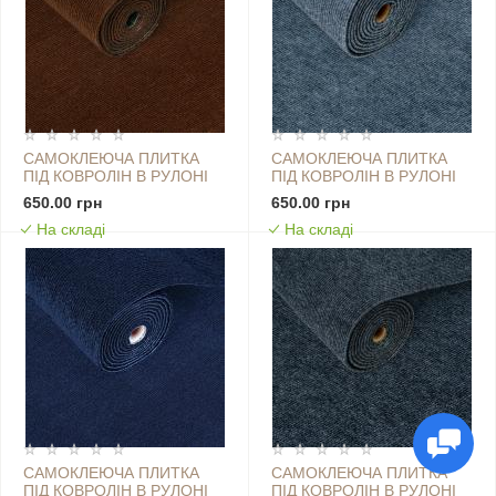
САМОКЛЕЮЧА ПЛИТКА
САМОКЛЕЮЧА ПЛИТКА
ПІД КОВРОЛІН В РУЛОНІ
ПІД КОВРОЛІН В РУЛОНІ
КОРИЧНЕВИЙ
СІРИЙ 600Х3000ММ SW-
650.00 грн
650.00 грн
600Х3000ММ SW-
00002584
На складі
На складі
00002586
САМОКЛЕЮЧА ПЛИТКА
САМОКЛЕЮЧА ПЛИТКА
ПІД КОВРОЛІН В РУЛОНІ
ПІД КОВРОЛІН В РУЛОНІ