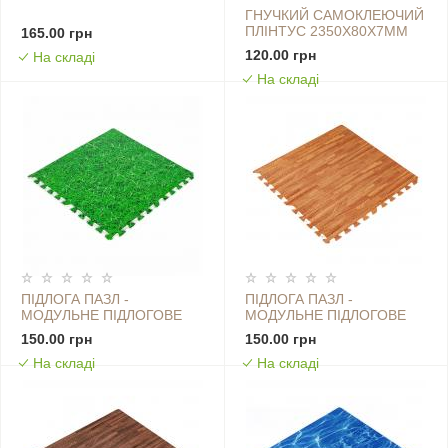
ГНУЧКИЙ САМОКЛЕЮЧИЙ
ПЛІНТУС 2350Х80Х7ММ
165.00 грн
СРІБНЕ ДЕРЕВО SW-
120.00 грн
На складі
00000756
На складі
ПІДЛОГА ПАЗЛ -
ПІДЛОГА ПАЗЛ -
МОДУЛЬНЕ ПІДЛОГОВЕ
МОДУЛЬНЕ ПІДЛОГОВЕ
ПОКРИТТЯ
ПОКРИТТЯ
150.00 грн
150.00 грн
600X600X10ММ ЗЕЛЕНА
600X600X10ММ ЗОЛОТЕ
На складі
На складі
ТРАВА (МР4) SW-00000153
ДЕРЕВО (МР2) SW-
00000022