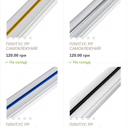
ПЛІНТУС РР
ПЛІНТУС РР
САМОКЛЕЮЧИЙ
САМОКЛЕЮЧИЙ
2300Х70Х4ММ БІЛИЙ З
2300Х70Х4ММ БІЛИЙ З
120.00 грн
120.00 грн
ЗОЛОТОЮ СМУЖКОЮ (D)
СІРОЮ СМУЖКОЮ (D)
На складі
На складі
SW-00001832
SW-00001833
ПЛІНТУС РР
ПЛІНТУС РР