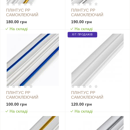
ПЛІНТУС РР
ПЛІНТУС РР
САМОКЛЕЮЧИЙ
САМОКЛЕЮЧИЙ
2300Х140Х4ММ БІЛИЙ З
2300Х140Х4ММ БІЛИЙ З
180.00 грн
190.00 грн
ЗОЛОТОЮ СМУЖКОЮ (D)
СІРОЮ СМУЖКОЮ (D)
На складі
На складі
SW-00001812
SW-00001809
ХІТ ПРОДАЖІВ
ПЛІНТУС РР
ПЛІНТУС РР
САМОКЛЕЮЧИЙ
САМОКЛЕЮЧИЙ
2300Х140Х4ММ БІЛИЙ З
2300Х70Х4ММ БІЛИЙ (D)
100.00 грн
120.00 грн
СИНЬОЮ СМУЖКОЮ (D)
SW-00001829
На складі
На складі
SW-00001811