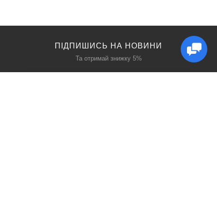
ПІДПИШИСЬ НА НОВИНИ
Та отримай знижку 5%
КАТАЛОГ
ЦІКАВЕ
Захист дихання
Блог
Захист голови
Акції
Захист рук
Виробники
Захист очей
Пошук