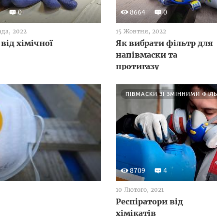
0
8664
0
ада, 2022
15 Жовтня, 2022
 від хімічної
Як вибрати фільтр для
напівмаски та
протигазу
ПІВМАСКИ ЗІ ЗМІННИМИ ФІЛ
8709
4
10 Лютого, 2021
Респіратори від
хімікатів