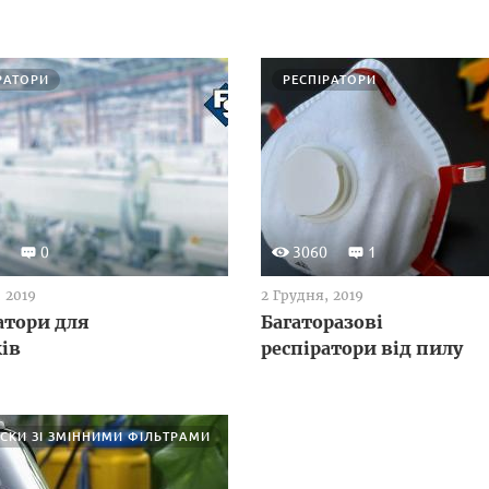
РАТОРИ
РЕСПІРАТОРИ
0
3060
1
 2019
2 Грудня, 2019
атори для
Багаторазові
ків
респіратори від пилу
СКИ ЗІ ЗМІННИМИ ФІЛЬТРАМИ