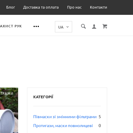
Блог
Доставка та оплата
Про нас
Контакти
ЗАХИСТ РУК
ЬТРАМИ
КАТЕГОРІЇ
Півмаски зі змінними фільтрами
5
Протигази, маски повнолицеві
0