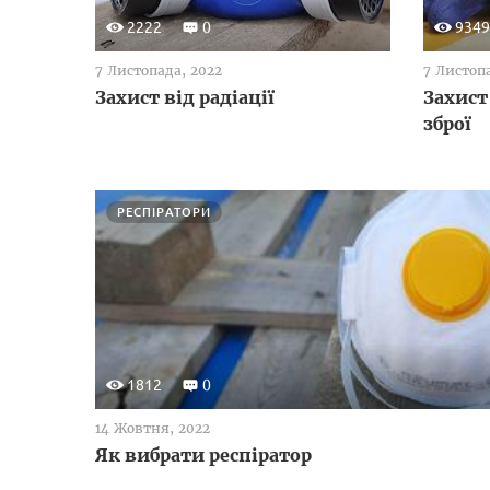
2222
0
9349
7 Листопада, 2022
7 Листоп
Захист від радіації
Захист
зброї
РЕСПІРАТОРИ
1812
0
14 Жовтня, 2022
Як вибрати респіратор