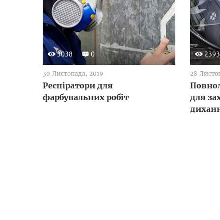
3038
0
2393
30 Листопада, 2019
28 Листо
Респіратори для
Повно
фарбувальних робіт
для за
дихан