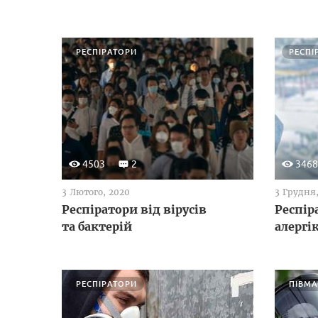
РЕСПІРАТОРИ
РЕСПІ
4503
2
3468
3 Лютого, 2020
3 Грудня,
Респіратори від вірусів
Респір
та бактерій
алергі
РЕСПІРАТОРИ
ПІВМА