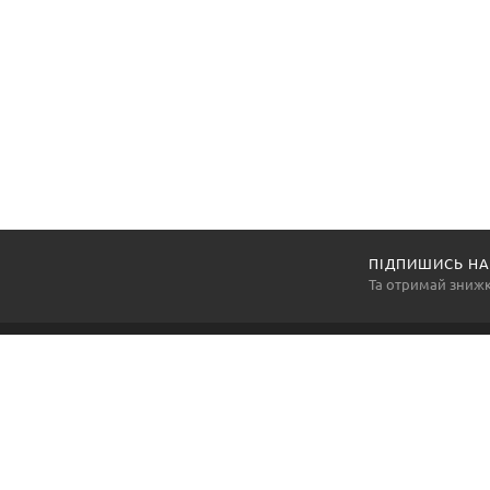
ПІДПИШИСЬ НА
Та отримай зниж
Компанія «АртексПромГруп» — національний виробник
та постачальник засобів індивідуального захисту, а
також багатьох інших товарів виробничої групи, так
необхідних для продуктивної та злагодженної роботи