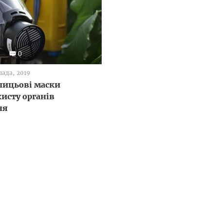
0
пада, 2019
лицьові маски
хисту органів
ня