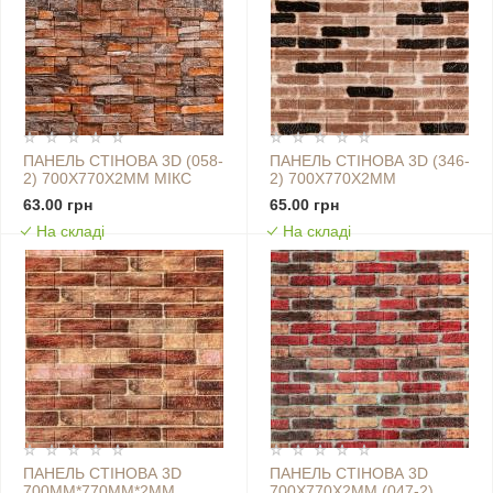
ПАНЕЛЬ СТІНОВА 3D (058-
ПАНЕЛЬ СТІНОВА 3D (346-
2) 700Х770Х2ММ МІКС
2) 700Х770Х2ММ
SW-00001917
КЛАСИЧНА ЦЕГЛА SW-
63.00 грн
65.00 грн
00001915
На складі
На складі
ПАНЕЛЬ СТІНОВА 3D
ПАНЕЛЬ СТІНОВА 3D
700ММ*770ММ*2ММ
700Х770Х2ММ (047-2)