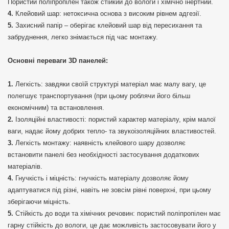
Пористий поліпропілен також стійкий до вологи і хімічно інертний.
Клейовий шар: нетоксична основа з високим рівнем адгезії.
Захисний папір – оберігає клейовий шар від пересихання та
забруднення, легко знімається під час монтажу.
Основні переваги 3D панелей:
Легкість: завдяки своїй структурі матеріал має малу вагу, це
полегшує транспортування (при цьому роблячи його більш
економічним) та встановлення.
Ізоляційні властивості: пористий характер матеріалу, крім малої
ваги, надає йому добрих тепло- та звукоізоляційних властивостей.
Легкість монтажу: наявність клейового шару дозволяє
встановити панелі без необхідності застосування додаткових
матеріалів.
Гнучкість і міцність: гнучкість матеріалу дозволяє йому
адаптуватися під різні, навіть не зовсім рівні поверхні, при цьому
зберігаючи міцність.
Стійкість до води та хімічних речовин: пористий поліпропілен має
гарну стійкість до вологи, це дає можливість застосовувати його у