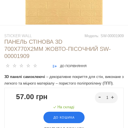
STICKER WALL
Модель:
SW-00001909
ПАНЕЛЬ СТІНОВА 3D
700Х770Х2ММ ЖОВТО-ПІСОЧНИЙ SW-
00001909
ДО ПОРІВНЯННЯ
3D панелі самоклеючі
– декоративне покриття для стін, виконане з
легкого та міцного матеріалу – пористого поліпропілену (ППП).
Основна особливість – рельєфний малюнок у вигляді цегли у
57.00 грн
широкому різноманітті кольорів та наявність клейового шару, що
дозволяє встановити панелі без необхідності застосування
На складі
додаткових матеріалів.
ДО КОШИКА