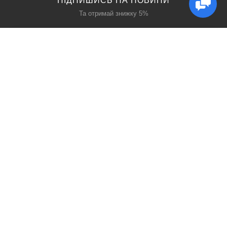
ПІДПИШИСЬ НА НОВИНИ
Та отримай знижку 5%
КАТАЛОГ
ЦІКАВЕ
Захист дихання
Блог
Захист голови
Акції
Захист рук
Виробники
Захист очей
Пошук
ПРО НАС
СОЦ МЕРЕЖІ
Про нас
Facebook