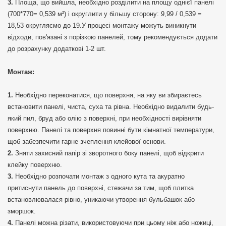
Площа, що вийшла, необхідно розділити на площу однієї панелі
(700*770= 0,539 м²) і округлити у більшу сторону: 9,99 / 0,539 =
18,53 округляємо до 19.У процесі монтажу можуть виникнути
відходи, пов'язані з порізкою панелей, тому рекомендується додати
до розрахунку додаткові 1-2 шт.
Монтаж:
Необхідно переконатися, що поверхня, на яку ви збираєтесь
встановити панелі, чиста, суха та рівна. Необхідно видалити будь-
який пил, бруд або олію з поверхні, при необхідності вирівняти
поверхню. Панелі та поверхня повинні бути кімнатної температури,
щоб забезпечити гарне зчеплення клейової основи.
Зняти захисний папір зі зворотного боку панелі, щоб відкрити
клейку поверхню.
Необхідно розпочати монтаж з одного кута та акуратно
притиснути панель до поверхні, стежачи за тим, щоб плитка
встановлювалася рівно, уникаючи утворення бульбашок або
зморшок.
Панелі можна різати, використовуючи при цьому ніж або ножиці,