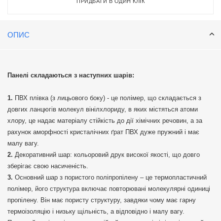
ПРИДБАТИ В ОДИН КЛІК
ОПИС
Панелі складаються з наступних шарів:
ПВХ плівка (з лицьового боку) - це полімер, що складається з
довгих ланцюгів молекул вінілхлориду, в яких містяться атоми
хлору, це надає матеріалу стійкість до дії хімічних речовин, а за
рахунок аморфності кристалічних ґрат ПВХ дуже пружний і має
малу вагу.
Декоративний шар: кольоровий друк високої якості, що довго
зберігає свою насиченість.
Основний шар з пористого поліпропілену – це термопластичний
полімер, його структура включає повторювані молекулярні одиниці
пропілену. Він має пористу структуру, завдяки чому має гарну
термоізоляцію і низьку щільність, а відповідно і малу вагу.