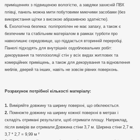
приміщеннях з підвищеною вологістю, а завдяки захисній ПВХ
плівці, панель можна мити побутовими миючими засобами (без
використання щітки з високою абразивною здатністю).
Екологічна безпека: поліпропілен не має запаху, а також є
безпечним та стабільним матеріалом в рамках турботи про
навколишнє середовище, що піддається вторинній переробці.
Панелі підходять для внутрішніх оздоблювальних робіт:
декорування та теплоізоляції стін у всіх видах житлових та
комерційних приміщень, а також для декорування та відновлення
меблів, дверей та інших, навіть не зовсім рівних поверхонь.
Розрахунок потрібної кількості матеріалу:
Виміряйте довжину та ширину поверхні, що обклеюється.
Помножте довжину на ширину кожної поверхні в метрах і
складіть отримані результати, щоб отримати площу. Наприклад,
після вимірів ви отримали:Довжина стіни 3,7 м. Ширина стіни 2,7 м.
3,7 * 2,7 = 9,99 м ²