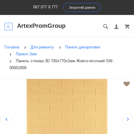
067 077 9 777
Зворотній дзвінок
ArtexPromGroup
Головна
Для ремонту
Панелі декоративні
Панелі 2мм
Панель стінова 3D 700х770х2мм Жовто-пісочний SW-
00001909