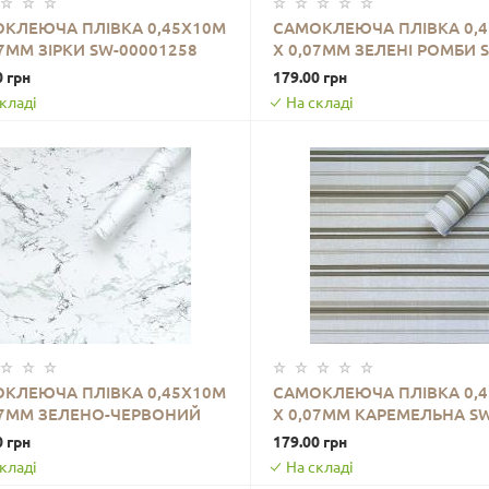
КЛЕЮЧА ПЛІВКА 0,45Х10М
САМОКЛЕЮЧА ПЛІВКА 0,
07ММ ЗІРКИ SW-00001258
Х 0,07ММ ЗЕЛЕНІ РОМБИ 
ДО КОШИКА
ДО КОШИКА
00001257
0 грн
179.00 грн
кладі
На складі
КЛЕЮЧА ПЛІВКА 0,45Х10М
САМОКЛЕЮЧА ПЛІВКА 0,
07ММ ЗЕЛЕНО-ЧЕРВОНИЙ
Х 0,07ММ КАРЕМЕЛЬНА SW
ДО КОШИКА
ДО КОШИКА
УР SW-00001272
00001227
0 грн
179.00 грн
кладі
На складі