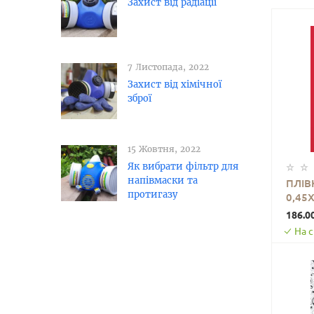
Захист від радіації
7 Листопада, 2022
Захист від хімічної
зброї
15 Жовтня, 2022
Як вибрати фільтр для
напівмаски та
ПЛІВ
протигазу
0,45
SW-0
186.0
На с