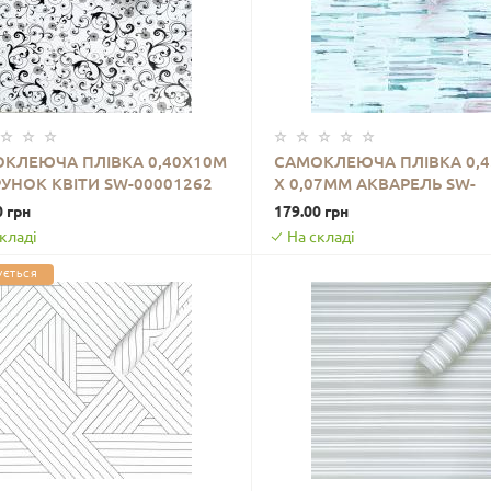
КЛЕЮЧА ПЛІВКА 0,40Х10М
САМОКЛЕЮЧА ПЛІВКА 0,
РУНОК КВІТИ SW-00001262
Х 0,07ММ АКВАРЕЛЬ SW-
ДО КОШИКА
ДО КОШИКА
00001237
0 грн
179.00 грн
кладі
На складі
УЄТЬСЯ