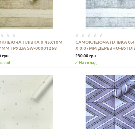
КЛЕЮЧА ПЛІВКА 0,45Х10М
САМОКЛЕЮЧА ПЛІВКА 0,
07ММ ГРУША SW-00001268
Х 0,07ММ ДЕРЕВНО-ВУГІЛ
ДО КОШИКА
ДО КОШИКА
SW-00001265
0 грн
230.00 грн
кладі
На складі