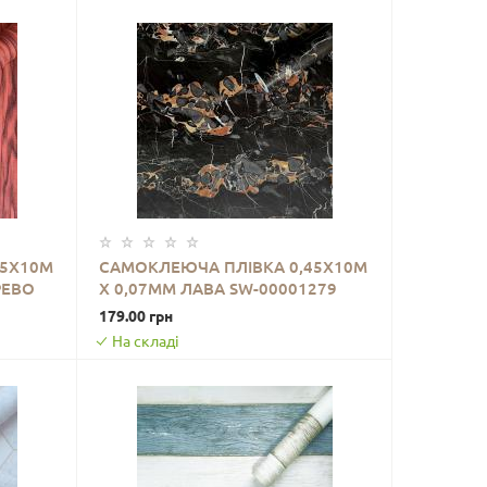
45Х10М
САМОКЛЕЮЧА ПЛІВКА 0,45Х10М
РЕВО
Х 0,07ММ ЛАВА SW-00001279
ДО КОШИКА
179.00 грн
На складі