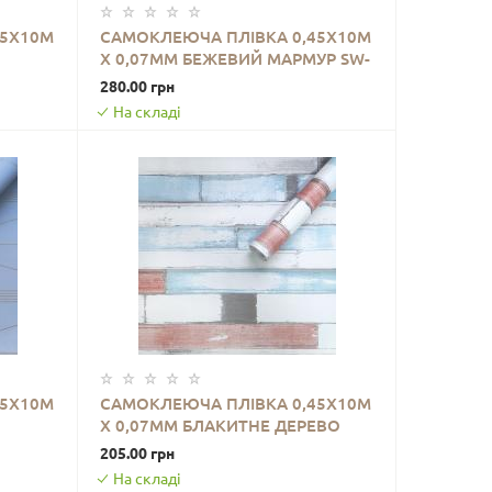
45Х10М
САМОКЛЕЮЧА ПЛІВКА 0,45Х10М
Х 0,07ММ БЕЖЕВИЙ МАРМУР SW-
ДО КОШИКА
00001278
280.00 грн
На складі
45Х10М
САМОКЛЕЮЧА ПЛІВКА 0,45Х10М
Х 0,07ММ БЛАКИТНЕ ДЕРЕВО
ДО КОШИКА
SW-00001264
205.00 грн
На складі