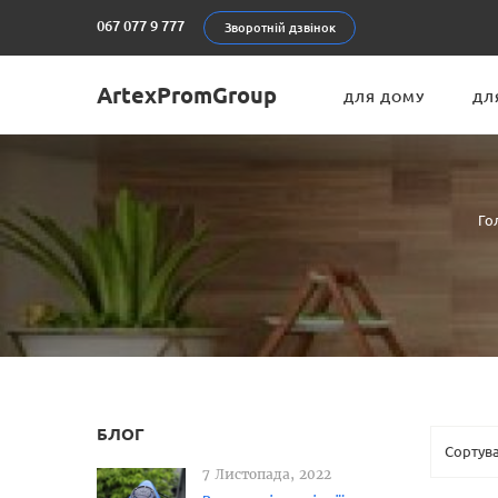
067 077 9 777
Зворотній дзвінок
ArtexPromGroup
ДЛЯ ДОМУ
ДЛ
Го
БЛОГ
7 Листопада, 2022