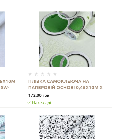
45Х10М
ПЛІВКА САМОКЛЕЮЧА НА
 SW-
ПАПЕРОВІЙ ОСНОВІ 0,45Х10М Х
ДО КОШИКА
0,07ММ ЧОРНІ ТА ЗЕЛЕНІ ДЕРЕВА
172.00 грн
SW-00002440
На складі