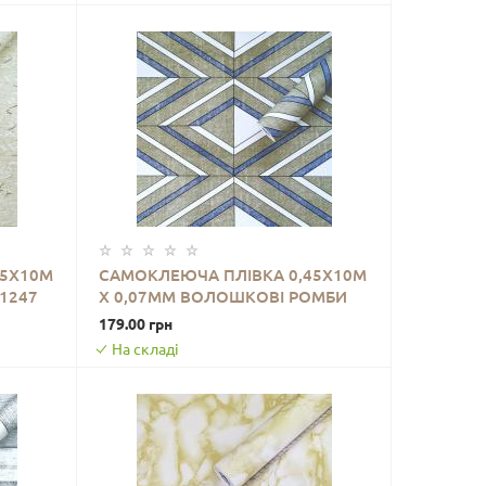
45Х10М
САМОКЛЕЮЧА ПЛІВКА 0,45Х10М
01247
Х 0,07ММ ВОЛОШКОВІ РОМБИ
ДО КОШИКА
SW-00001256
179.00 грн
На складі