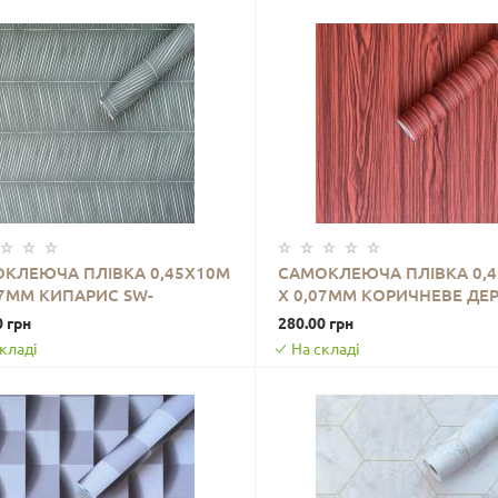
КЛЕЮЧА ПЛІВКА 0,45Х10М
САМОКЛЕЮЧА ПЛІВКА 0,
07ММ КИПАРИС SW-
Х 0,07ММ КОРИЧНЕВЕ ДЕ
ДО КОШИКА
ДО КОШИКА
1219
SW-00000810
0 грн
280.00 грн
кладі
На складі