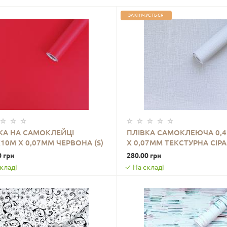
ЗАКІНЧУЄТЬСЯ
КА НА САМОКЛЕЙЦІ
ПЛІВКА САМОКЛЕЮЧА 0,
Х10М Х 0,07ММ ЧЕРВОНА (S)
Х 0,07ММ ТЕКСТУРНА СІРА
ДО КОШИКА
ДО КОШИКА
0001505
00001228
0 грн
280.00 грн
кладі
На складі