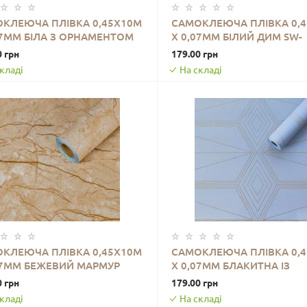
КЛЕЮЧА ПЛІВКА 0,45Х10М
САМОКЛЕЮЧА ПЛІВКА 0,
07ММ БІЛА З ОРНАМЕНТОМ
Х 0,07ММ БІЛИЙ ДИМ SW-
ДО КОШИКА
ДО КОШИКА
0001223
00001211
0 грн
179.00 грн
кладі
На складі
КЛЕЮЧА ПЛІВКА 0,45Х10М
САМОКЛЕЮЧА ПЛІВКА 0,
07ММ БЕЖЕВИЙ МАРМУР
Х 0,07ММ БЛАКИТНА ІЗ
ДО КОШИКА
ДО КОШИКА
ИЧНИЙ SW-00001277
ЗОЛОТОМ SW-00001218
0 грн
179.00 грн
кладі
На складі