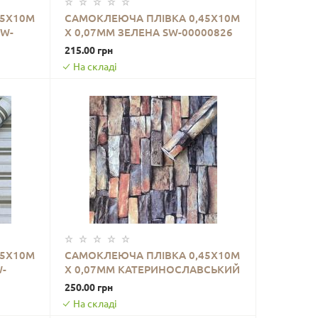
45Х10М
САМОКЛЕЮЧА ПЛІВКА 0,45Х10М
SW-
Х 0,07ММ ЗЕЛЕНА SW-00000826
ДО КОШИКА
215.00 грн
На складі
45Х10М
САМОКЛЕЮЧА ПЛІВКА 0,45Х10М
-
Х 0,07ММ КАТЕРИНОСЛАВСЬКИЙ
ДО КОШИКА
КАМІНЬ SW-00001254
250.00 грн
На складі