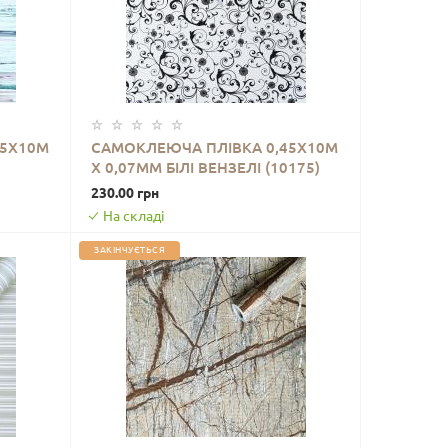
45Х10М
САМОКЛЕЮЧА ПЛІВКА 0,45Х10М
Х 0,07ММ БІЛІ ВЕНЗЕЛІ (10175)
ДО КОШИКА
SW-00000828
230.00 грн
На складі
ЗАКІНЧУЄТЬСЯ