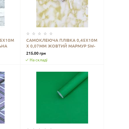
45Х10М
САМОКЛЕЮЧА ПЛІВКА 0,45Х10М
ЬНА
Х 0,07ММ ЖОВТИЙ МАРМУР SW-
ДО КОШИКА
00000816
215.00 грн
На складі