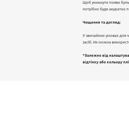
Щоб уникнути появи бульб
потрібно буде акуратно 
Чищення та догляд:
У звичайних умовах для 
засіб. Не можна використ
*Залежно від налаштуван
відтінку або кольору пл