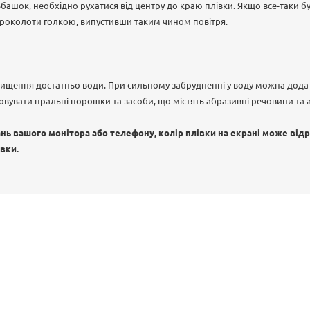
ашок, необхідно рухатися від центру до краю плівки. Якщо все-таки б
проколоти голкою, випустивши таким чином повітря.
чищення достатньо води. При сильному забрудненні у воду можна дод
овувати пральні порошки та засоби, що містять абразивні речовини та 
ь вашого монітора або телефону, колір плівки на екрані може відр
івки.