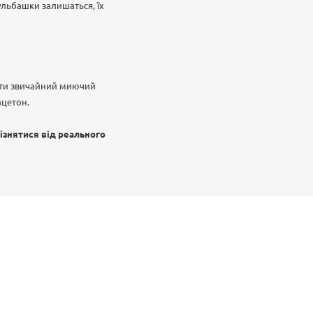
ульбашки залишаться, їх
ати звичайний миючий
ацетон.
ізнятися від реального