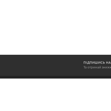
ПІДПИШИСЬ НА
Та отримай зниж
Компанія «АртексПромГруп» — національний виробник
та постачальник засобів індивідуального захисту, а
також багатьох інших товарів виробничої групи, так
необхідних для продуктивної та злагодженної роботи