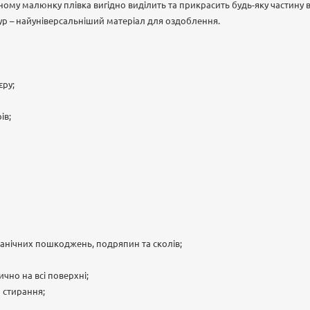
еному малюнку плівка вигідно виділить та прикрасить будь-яку частину в
р – найуніверсальніший матеріал для оздоблення.
єру;
ів;
ханічних пошкоджень, подряпин та сколів;
чно на всі поверхні;
а стирання;