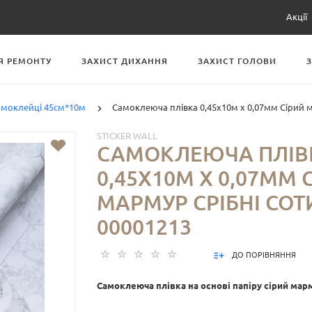
Акції
Я РЕМОНТУ
ЗАХИСТ ДИХАННЯ
ЗАХИСТ ГОЛОВИ
самоклейці 45см*10м
Самоклеюча плівка 0,45х10м х 0,07мм Сірий м
STICKER WALL
САМОКЛЕЮЧА ПЛІВ
0,45Х10М Х 0,07ММ 
МАРМУР СРІБНІ СОТ
00001213
ДО ПОРІВНЯННЯ
Самоклеюча плівка на основі папіру сірий марм