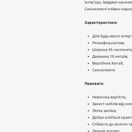
інтер'єру. Завдяки насич
Самоклеючі плівки марму
Характеристики:
Для будь-якого інтер'
Рельєфна,матова
Ширина 45 сантиметр
Довжина 10 метрів;
Виробник Китай;
Самоклеючі.
Переваги:
Невисока вартість;
Захист меблів від ме
Легка заміна;
Добре клеїться практи
Стійкість до вологи т
Легкий догляд;