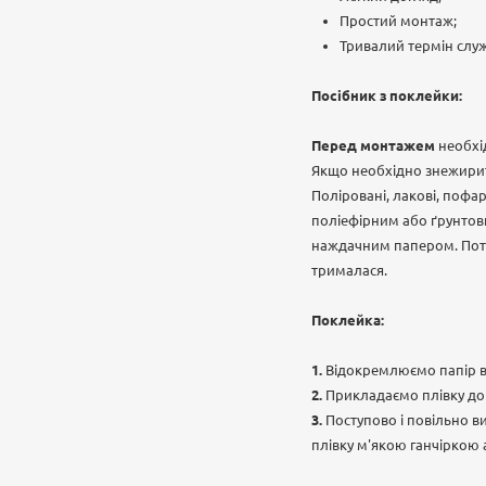
Простий монтаж;
Тривалий термін слу
Посібник з поклейки:
Перед монтажем
необхід
Якщо необхідно знежирит
Поліровані, лакові, пофа
поліефірним або ґрунтови
наждачним папером. Поті
трималася.
Поклейка:
Відокремлюємо папір ві
Прикладаємо плівку до
Поступово і повільно в
плівку м'якою ганчіркою