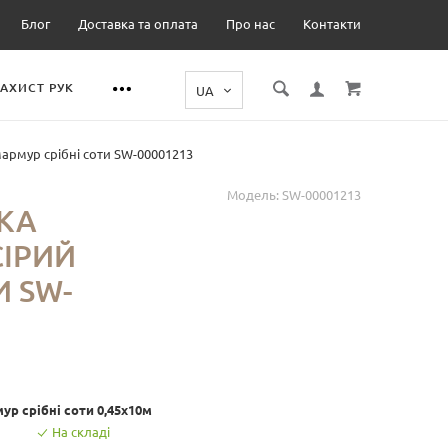
Блог
Доставка та оплата
Про нас
Контакти
ЗАХИСТ РУК
армур срібні соти SW-00001213
Модель:
SW-00001213
КА
СІРИЙ
И SW-
ур срібні соти 0,45х10м
На складі