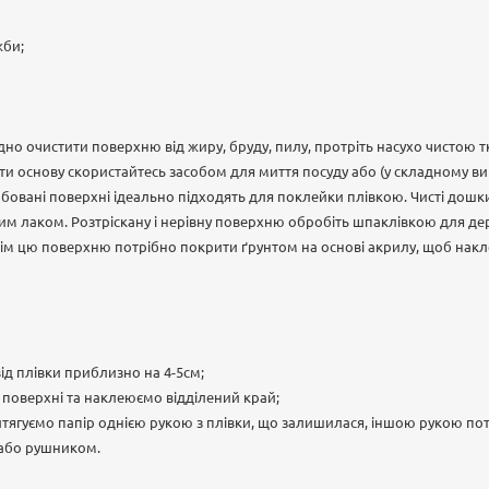
жби;
но очистити поверхню від жиру, бруду, пилу, протріть насухо чистою 
и основу скористайтесь засобом для миття посуду або (у складному в
рбовані поверхні ідеально підходять для поклейки плівкою. Чисті дош
м лаком. Розтріскану і нерівну поверхню обробіть шпаклівкою для дер
м цю поверхню потрібно покрити ґрунтом на основі акрилу, щоб накл
д плівки приблизно на 4-5см;
 поверхні та наклеюємо відділений край;
итягуємо папір однією рукою з плівки, що залишилася, іншою рукою по
 або рушником.