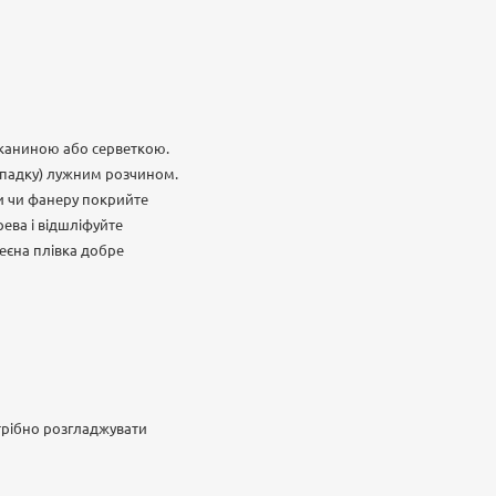
тканиною або серветкою.
ипадку) лужним розчином.
ки чи фанеру покрийте
ева і відшліфуйте
еєна плівка добре
трібно розгладжувати