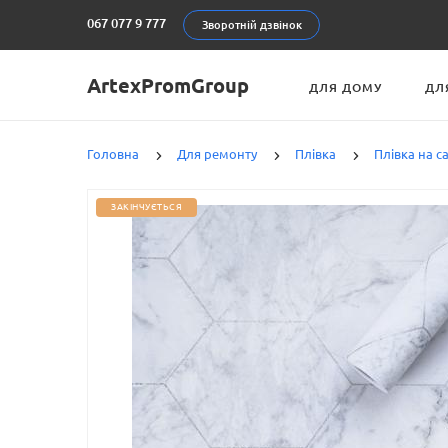
067 077 9 777
Зворотній дзвінок
ArtexPromGroup
ДЛЯ ДОМУ
ДЛ
Головна
Для ремонту
Плівка
Плівка на 
ЗАКІНЧУЄТЬСЯ