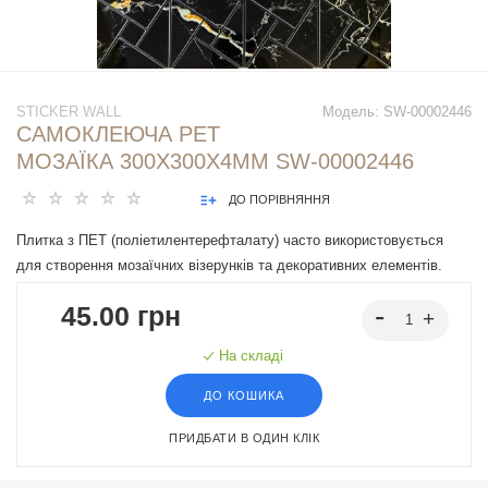
STICKER WALL
Модель:
SW-00002446
САМОКЛЕЮЧА PET
МОЗАЇКА 300Х300Х4ММ SW-00002446
ДО ПОРІВНЯННЯ
Плитка з ПЕТ (поліетилентерефталату) часто використовується
для створення мозаїчних візерунків та декоративних елементів.
PET - це пластичний матеріал, який має цілий ряд переваг:
45.00 грн
легкість, міцність і стійкість до впливу вологи. Цей матеріал може
бути використаний для створення внутрішнього оздоблення як у
На складі
житлових, так і у комерційних приміщеннях.
ДО КОШИКА
ПРИДБАТИ В ОДИН КЛІК