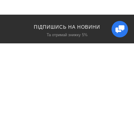
ПІДПИШИСЬ НА НОВИНИ
Та отримай знижку 5%
КАТАЛОГ
ЦІКАВЕ
Захист дихання
Блог
Захист голови
Акції
Захист рук
Виробники
Захист очей
Пошук