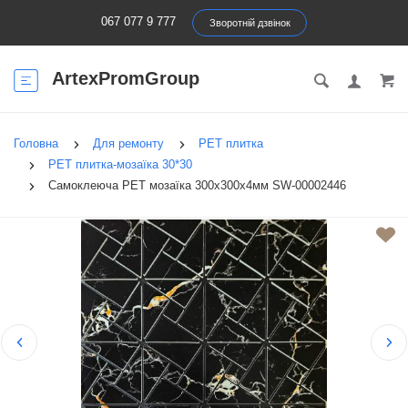
067 077 9 777
Зворотній дзвінок
ArtexPromGroup
Головна
Для ремонту
PET плитка
PET плитка-мозаїка 30*30
Самоклеюча PET мозаїка 300х300х4мм SW-00002446