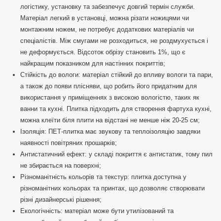
логістику, установку та забезпечує довгий термін служби.
Матеріал легкий в установці, можна різати ножицями чи
монтажним ножем, не потребує додаткових матеріалів чи
спеціалістів. Між смугами не розходиться, не роздмухується і
не деформується. Відсоток обрізу становить 1%, що є
найкращим показником для настінних покриттів;
Стійкість до вологи: матеріал стійкий до впливу вологи та пари,
а також до появи плісняви, що робить його придатним для
використання у приміщеннях з високою вологістю, таких як
ванни та кухні. Плитка підходить для створення фартуха кухні,
можна клеїти біля плити на відстані не менше ніж 20-25 см;
Ізоляція: ПЕТ-плитка має звукову та теплоізоляцію завдяки
наявності повітряних прошарків;
Антистатичний ефект: у складі покриття є антистатик, тому пил
не збирається на поверхні;
Різноманітність кольорів та текстур: плитка доступна у
різноманітних кольорах та принтах, що дозволяє створювати
різні дизайнерські рішення;
Екологічність: матеріал може бути утилізований та