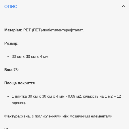
ОПИС
Матеріал:
PET (ПЕТ)-поліетилентерефталат.
Розмір:
30 см х 30 см х 4 мм
Вага:
75г
Площа покриття
1 плитка 30 см х 30 см х 4 мм - 0,09 м2, кількість на 1 м2 – 12
одиниць
Фактура:
рівна, з поглибленнями між мозаїчними елементами