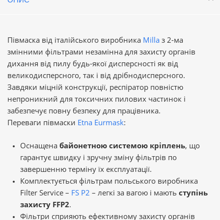
Півмаска від італійського виробника
Milla
з 2-ма
змінними фільтрами незамінна для захисту органів
дихання від пилу будь-якої дисперсності як від
великодисперсного, так і від дрібнодисперсного.
Завдяки міцній конструкції, респіратор повністю
непроникний для токсичних пилових частинок і
забезпечує повну безпеку для працівника.
Переваги півмаски
Etna Eurmask
:
Оснащена
байонетною системою кріплень
, що
гарантує швидку і зручну зміну фільтрів по
завершенню терміну їх експлуатації.
Комплектується фільтрам польського виробника
Filter Service –
FS P2
– легкі за вагою і мають
ступінь
захисту FFP2
.
Фільтри сприяють ефективному захисту органів