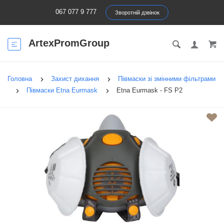
067 077 9 777
Зворотній дзвінок
ArtexPromGroup
Головна
Захист дихання
Півмаски зі змінними фільтрами
Півмаски Etna Eurmask
Etna Eurmask - FS Р2