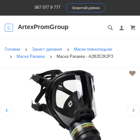
067 077 9 777
Зворотній дзвінок
ArtexPromGroup
Головна
Захист дихання
Маски повнолицьові
Маска Panarea
Маска Panarea - А2В2Е2К2Р3