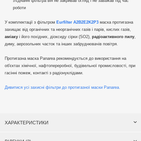
з'єднанні фільтра він не закривав огляд і не заважав під час
роботи
У комплектації з фільтром
Eurfilter A2B2E2K2P3
маска протигазна
захищає від органічних та неорганічних газів і парів, кислих газів,
аміаку
і його похідних, діоксиду сірки (SO2),
радіоактивного пилу
,
диму, аерозольних часток та інших забруднювачів повітря.
Протигазна маска Panarea рекомендується до використання на
об'єктах хімічної, нафтопереробної, будівельної промисловості, при
гасінні пожеж, контакті з радіонуклідами.
Дивитися усі захисні фільтри до протигазної маски Panarea.
ХАРАКТЕРИСТИКИ