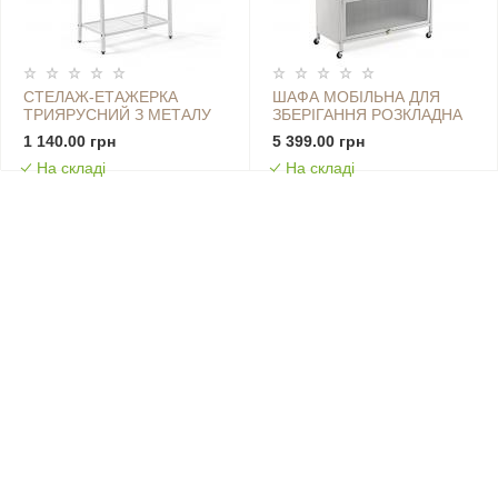
СТЕЛАЖ-ЕТАЖЕРКА
ШАФА МОБІЛЬНА ДЛЯ
ТРИЯРУСНИЙ З МЕТАЛУ
ЗБЕРІГАННЯ РОЗКЛАДНА
60Х33Х110СМ БІЛИЙ SW-
ТРИЯРУСНА З СТАЛІ
1 140.00 грн
5 399.00 грн
00002103
70Х36Х112,8СМ СВІТЛО-
На складі
На складі
СІРИЙ SW-00002116