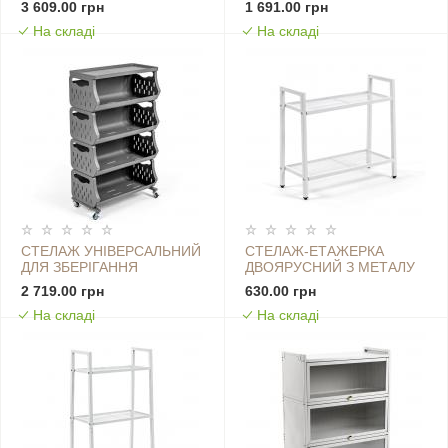
3 609.00 грн
1 691.00 грн
60Х30Х123СМ SW-
60Х30Х77СМ SW-
На складі
На складі
00002261
00002259
СТЕЛАЖ УНІВЕРСАЛЬНИЙ
СТЕЛАЖ-ЕТАЖЕРКА
ДЛЯ ЗБЕРІГАННЯ
ДВОЯРУСНИЙ З МЕТАЛУ
ЧОТИРИЯРУСНИЙ
60Х26Х60СМ БІЛИЙ SW-
2 719.00 грн
630.00 грн
60Х30Х77СМ SW-
00002102
На складі
На складі
00002260