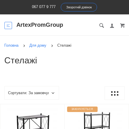
067 077 9 777
Зворотній дзвінок
ArtexPromGroup
Головна
Для дому
Стелажі
Стелажі
ЗАКІНЧУЄТЬСЯ