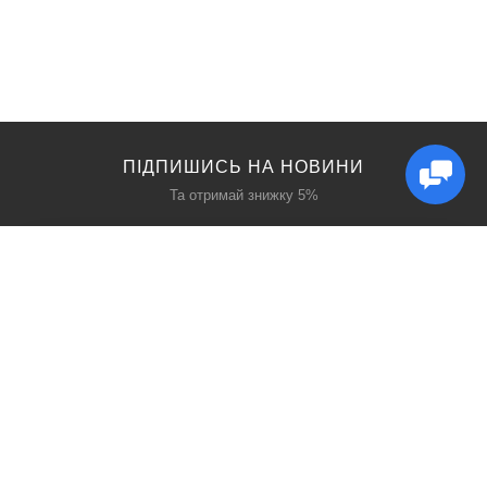
ПІДПИШИСЬ НА НОВИНИ
Та отримай знижку 5%
КАТАЛОГ
ЦІКАВЕ
Захист дихання
Блог
Захист голови
Акції