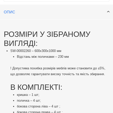
комплекті), його легко переміщати туди, де він потрібен найбільше.
Компактний дизайн із зручними полицями забезпечує ефективне
ОПИС
зберігання речей з легким доступом до них. Перфоровані стінки
полиць сприяють природній вентиляції, що ідеально підходить для
зберігання продуктів або текстилю. Стелаж гармонійно доповнює
РОЗМІРИ У ЗІБРАНОМУ
домашній, офісний чи гаражний простір, створюючи порядок і
комфорт.
ВИГЛЯДІ:
SW-00002260 – 600х300х1000 мм
Відстань між поличками – 230 мм
! Допустима похибка розмірів меблів може становити до ±5%,
що дозволяє гарантувати високу точність та якість збирання.
В КОМПЛЕКТІ:
кришка – 1 шт;
поличка – 4 шт;
бокова сторона ліва – 4 шт ;
бокова сторона права – 4 шт ;