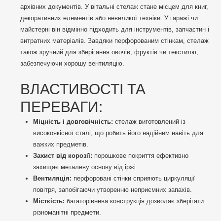
архівних документів. У вітальні стелаж стане місцем для книг,
декоративних елементів або невеликої техніки. У гаражі чи
майстерні він відмінно підходить для інструментів, запчастин і
витратних матеріалів. Завдяки перфорованим стінкам, стелаж
також зручний для зберігання овочів, фруктів чи текстилю,
забезпечуючи хорошу вентиляцію.
ВЛАСТИВОСТІ ТА
ПЕРЕВАГИ:
Міцність і довговічність:
стелаж виготовлений із
високоякісної сталі, що робить його надійним навіть для
важких предметів.
Захист від корозії:
порошкове покриття ефективно
захищає металеву основу від іржі.
Вентиляція:
перфоровані стінки сприяють циркуляції
повітря, запобігаючи утворенню неприємних запахів.
Місткість:
багаторівнева конструкція дозволяє зберігати
різноманітні предмети.