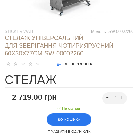
STICKER WALL
Модель:
SW-00002260
СТЕЛАЖ УНІВЕРСАЛЬНИЙ
ДЛЯ ЗБЕРІГАННЯ ЧОТИРИЯРУСНИЙ
60Х30Х77СМ SW-00002260
ДО ПОРІВНЯННЯ
СТЕЛАЖ
УНІВЕРСАЛЬНИЙ
2 719.00 грн
ДЛЯ ЗБЕРІГАННЯ
На складі
ДО КОШИКА
До вашої уваги стильне та функціональне рішення для організації
простору у будь-якому приміщенні – універсальний стелаж для
ПРИДБАТИ В ОДИН КЛІК
зберігання. Завдяки мобільній конструкції з колесами (які йдуть у