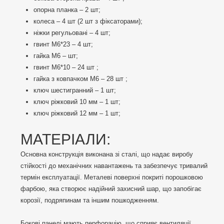
опорна планка – 2 шт;
колеса – 4 шт (2 шт з фіксаторами);
ніжки регульовані – 4 шт;
гвинт М6*23 – 4 шт;
гайка М6 – шт;
гвинт М6*10 – 24 шт ;
гайка з ковпачком М6 – 28 шт ;
ключ шестигранний – 1 шт;
ключ ріжковий 10 мм – 1 шт;
ключ ріжковий 12 мм – 1 шт;
МАТЕРІАЛИ:
Основна конструкція виконана зі сталі, що надає виробу
стійкості до механічних навантажень та забезпечує тривалий
термін експлуатації. Металеві поверхні покриті порошковою
фарбою, яка створює надійний захисний шар, що запобігає
корозії, подряпинам та іншим пошкодженням.
Бокові панелі мають перфорацію, що сприяє вентиляції,