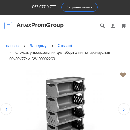
067 077 9 777
Зворотній дзвінок
ArtexPromGroup
Головна
Для дому
Стелажі
Стелаж універсальний для зберігання чотириярусний
60х30х77см SW-00002260