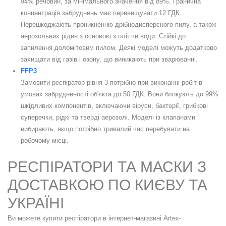
94% речовин, за мінімального значення від 89%. Гранична
концентрація забруднень має перевищувати 12 ГДК.
Перешкоджають проникненню дрібнодисперсного пилу, а також
аерозольних рідин з основою з олії чи води. Стійкі до
запилення доломітовим пилом. Деякі моделі можуть додатково
захищати від газів і озону, що виникають при зварюванні.
FFP3
Замовити респіратор рівня 3 потрібно при виконанні робіт в
умовах забрудненості об'єкта до 50 ГДК. Вони блокують до 99%
шкідливих компонентів, включаючи віруси, бактерії, грибкові
суперечки, рідкі та тверді аерозолі. Моделі із клапанами
вибирають, якщо потрібно тривалий час перебувати на
робочому місці.
РЕСПІРАТОРИ ТА МАСКИ З
ДОСТАВКОЮ ПО КИЄВУ ТА
УКРАЇНІ
Ви можете купити респіратори в інтернет-магазині Artex-