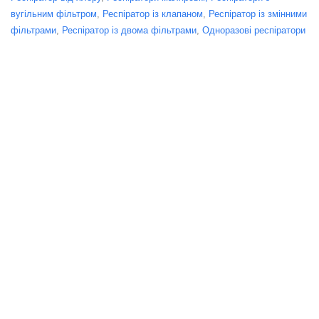
вугільним фільтром
,
Респіратор із клапаном
,
Респіратор із змінними
фільтрами
,
Респіратор із двома фільтрами
,
Одноразові респіратори