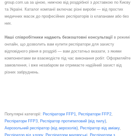
group.com.ua за ціною, нижчою від роздрібної з доставкою по Києву
та Україні. Каталог компанії включає різні вироби — від простих
медичних масок до професійних респіраторів із клапанами або без
них.
Наші співробітники надають безкоштовні консультації
в режимі
онлайн, що дозволить вам купити респіратори для захисту
відповідного рівня в роздріб — вам достатньо вказати, з якими
компонентами ви взаємодієте під час виконання робіт. Оформляйте
замовлення, і вже незабаром ви отримаєте надійний захист від
різних забруднень.
Популярні категорії:
Респіратори FFP1
,
Респіратори FFP2
,
Респіратори FFP3
,
Респіратор протипиловий (від пилу)
,
Аерозольний респіратор (від аерозолів)
,
Респіратор від аміаку
,
Респіратор від хлору
,
Респіратори малярські,
Респіратори з