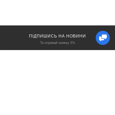
ПІДПИШИСЬ НА НОВИНИ
Та отримай знижку 5%
КАТАЛОГ
ЦІКАВЕ
Захист дихання
Блог
Захист голови
Акції