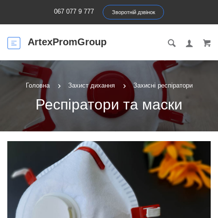
067 077 9 777
Зворотній дзвінок
ArtexPromGroup
Головна
Захист дихання
Захисні респіратори
Респіратори та маски