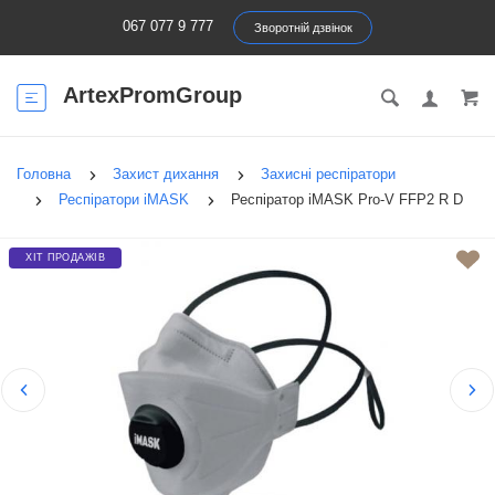
067 077 9 777
Зворотній дзвінок
ArtexPromGroup
Головна
Захист дихання
Захисні респіратори
Респіратори iMASK
Респіратор iMASK Pro-V FFP2 R D
ХІТ ПРОДАЖІВ