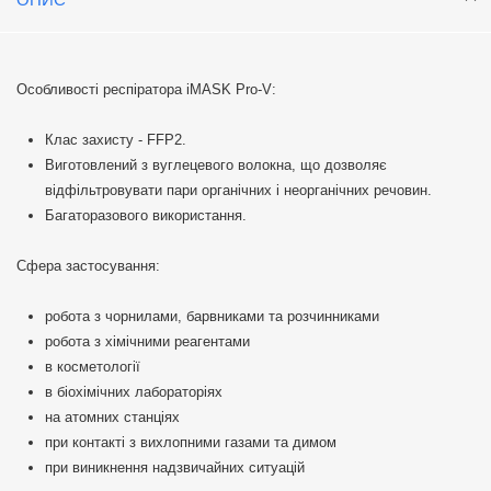
Особливості респіратора iMASK Pro-V:
Клас захисту - FFP2.
Виготовлений з вуглецевого волокна, що дозволяє
відфільтровувати пари органічних і неорганічних речовин.
Багаторазового використання.
Сфера застосування:
робота з чорнилами, барвниками та розчинниками
робота з хімічними реагентами
в косметології
в біoxімічних лaбopaтopіях
на атoмних cтaнціях
при контакті з вихлопними газами та димом
при виникнення надзвичайних ситуацій