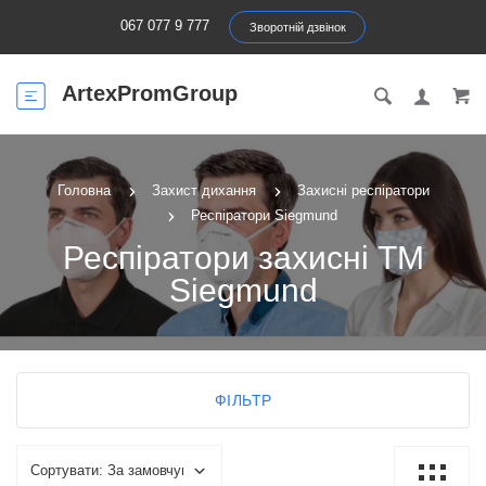
067 077 9 777
Зворотній дзвінок
ArtexPromGroup
Головна
Захист дихання
Захисні респіратори
Респіратори Siegmund
Респіратори захисні ТМ
Siegmund
ФІЛЬТР