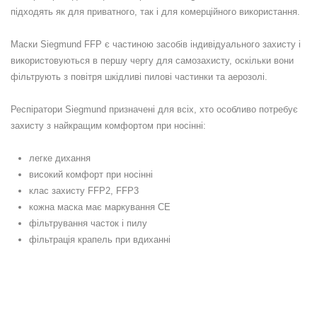
підходять як для приватного, так і для комерційного використання.
Маски Siegmund FFP є частиною засобів індивідуального захисту і
використовуються в першу чергу для самозахисту, оскільки вони
фільтрують з повітря шкідливі пилові частинки та аерозолі.
Респіратори Siegmund призначені для всіх, хто особливо потребує
захисту з найкращим комфортом при носінні:
легке дихання
високий комфорт при носінні
клас захисту FFP2, FFP3
кожна маска має маркування CE
фільтрування часток і пилу
фільтрація крапель при вдиханні