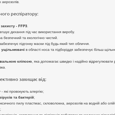
х аерозолів.
ного респіратору:
 захисту - FFP3
.
гшує дихання під час використання виробу.
а безпечний та екологічно чистий.
забезпечує підгонку маски під будь-який тип обличчя.
і ущільнювачі
в області носа та підборіддя забезпечує більш щіль
вальною кліпсою
, яка допомагає швидко і надійно відрегулювати р
вка.
фективно захищає від:
у - які провокують алергію;
вірусів та бактерій
;
ксичного пилу пластмас, скловолокна, аерозолів на водній або олійн
;