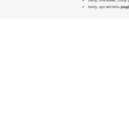
пилу, плісняви, спор 
пилу, що містить
рад