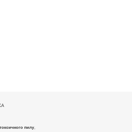
КА
токсичного пилу
,