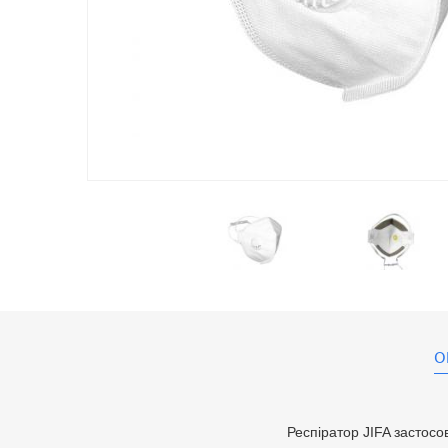
О
Респіратор JIFA застосо