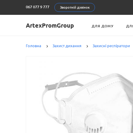
067 077 9 777
Зворотній дзвінок
ArtexPromGroup
ДЛЯ ДОМУ
ДЛ
Головна
Захист дихання
Захисні респіратори