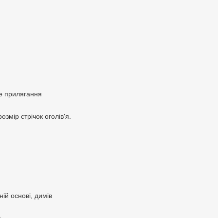
не прилягання
озмір стрічок оголів'я.
ій основі, димів