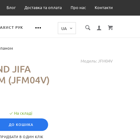
Блог
Доставка та оплата
Про нас
Контакти
ЗАХИСТ РУК
лапаном
Модель:
JFM04V
D JIFA
М (JFM04V)
На складі
ДО КОШИКА
ПРИДБАТИ В ОДИН КЛІК