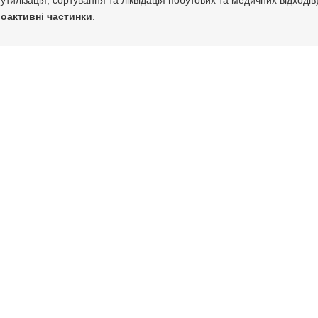
(утилізація, сортування та ліквідація побутових та медичних відходів
іоактивні частинки
.