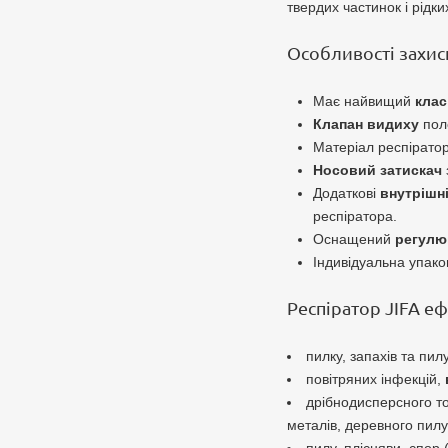
твердих частинок і рідки
Особливості захис
Має найвищий
клас
Клапан видиху
поле
Матеріал респіратор
Носовий затискач
Додаткові
внутрішн
респіратора.
Оснащений
регулю
Індивідуальна упако
Респіратор JIFA е
пилку, запахів та пил
повітряних інфекцій,
дрібнодисперсного то
металів, деревного пилу