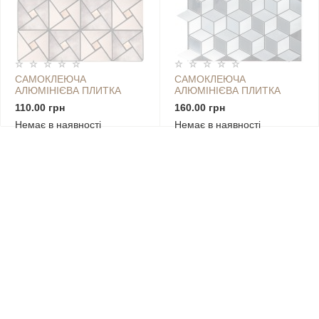
САМОКЛЕЮЧА
САМОКЛЕЮЧА
АЛЮМІНІЄВА ПЛИТКА
АЛЮМІНІЄВА ПЛИТКА
300Х300Х3ММ БЕЖЕВА ЗІ
РОМБИ СРІБЛО
110.00 грн
160.00 грн
СТРАЗАМИ SW-00001774
300Х300Х3ММ SW-
Немає в наявності
Немає в наявності
00001933