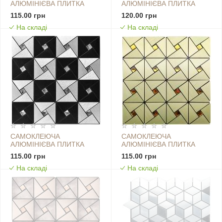
АЛЮМІНІЄВА ПЛИТКА
АЛЮМІНІЄВА ПЛИТКА
300Х300Х3ММ СРІБНА
300Х300Х3ММ ЧОРНА
115.00 грн
120.00 грн
МОЗАЇКА ЗІ СТРАЗАМИ
МОЗАЇКА SW-00001929
На складі
На складі
SW-00001824 (D)
САМОКЛЕЮЧА
САМОКЛЕЮЧА
АЛЮМІНІЄВА ПЛИТКА
АЛЮМІНІЄВА ПЛИТКА
300Х300Х3ММ ЧОРНО-
ЗЕЛЕНЕ ЗОЛОТО ЗІ
115.00 грн
115.00 грн
СРІБНА ЗІ СТРАЗАМИ SW-
СТРАЗАМИ SW-00001172
На складі
На складі
00001773