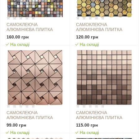
САМОКЛЕЮЧА
САМОКЛЕЮЧА
АЛЮМІНІЄВА ПЛИТКА
АЛЮМІНІЄВА ПЛИТКА
300Х300Х3ММ
300Х300Х3ММ ЛУСКА SW-
160.00 грн
120.00 грн
КОЛЬОРОВИЙ КВАДРАТИК
00001931
На складі
На складі
SW-00001925
САМОКЛЕЮЧА
САМОКЛЕЮЧА
АЛЮМІНІЄВА ПЛИТКА
АЛЮМІНІЄВА ПЛИТКА
300Х300Х3ММ МІДНА ЗІ
300Х300Х3ММ МІДНА
99.00 грн
115.00 грн
СТРАЗАМИ SW-00001416
МОЗАЇКА SW-00001157
На складі
На складі
(D)