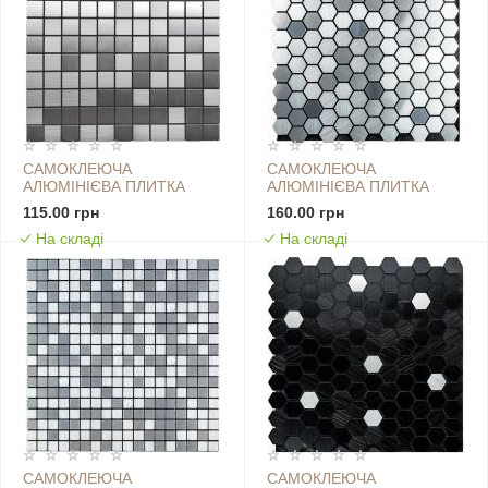
САМОКЛЕЮЧА
САМОКЛЕЮЧА
АЛЮМІНІЄВА ПЛИТКА
АЛЮМІНІЄВА ПЛИТКА
300Х300Х3ММ СРІБНА
300Х300Х3ММ СРІБНА
115.00 грн
160.00 грн
МОЗАЇКА SW-00001167
МОЗАЇКА ІЗ
На складі
На складі
ДЗЕРКАЛЬНИМИ
ВСТАВКАМИ SW-00001928
САМОКЛЕЮЧА
САМОКЛЕЮЧА