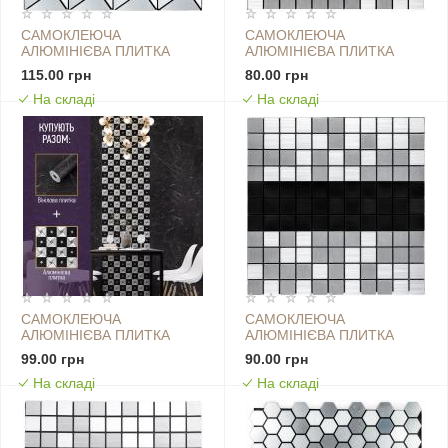
САМОКЛЕЮЧА
САМОКЛЕЮЧА
АЛЮМІНІЄВА ПЛИТКА
АЛЮМІНІЄВА ПЛИТКА
300Х300Х3ММ СРІБЛО ЗІ
300Х300Х3ММ СРІБНА ІЗ
115.00 грн
80.00 грн
СТРАЗАМИ SW-00001325
ЗОЛОТОМ МОЗАЇКА SW-
На складі
На складі
00001826
САМОКЛЕЮЧА
САМОКЛЕЮЧА
АЛЮМІНІЄВА ПЛИТКА
АЛЮМІНІЄВА ПЛИТКА
300Х300Х3ММ СРІБНА ІЗ
300Х300Х3ММ СРІБНА ІЗ
99.00 грн
90.00 грн
ЗОЛОТОМ ШАХІВНИЦЯ
ЧОРНИМ МОЗАЇКА SW-
На складі
На складі
SW-00001827
00001825