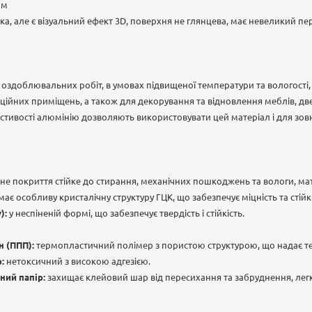
ам
ка, але є візуальний ефект 3D, поверхня не глянцева, має невеликий п
 оздоблювальних робіт, в умовах підвищеної температури та вологості, 
ійних приміщень, а також для декорування та відновлення меблів, две
астивості алюмінію дозволяють використовувати цей матеріал і для зовн
е покриття стійке до стирання, механічних пошкоджень та вологи, ма
має особливу кристалічну структуру ГЦК, що забезпечує міцність та стійк
):
у неспіненій формі, що забезпечує твердість і стійкість.
 (ППП):
термопластичний полімер з пористою структурою, що надає тер
:
нетоксичний з високою адгезією.
ний папір:
захищає клейовий шар від пересихання та забруднення, легко