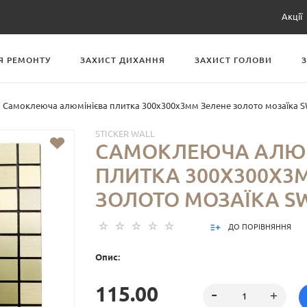
Акції
Я РЕМОНТУ
ЗАХИСТ ДИХАННЯ
ЗАХИСТ ГОЛОВИ
Самоклеюча алюмінієва плитка 300х300х3мм Зелене золото мозаїка S
STICKER WALL
САМОКЛЕЮЧА АЛЮ
ПЛИТКА 300Х300Х3
ЗОЛОТО МОЗАЇКА SW
ДО ПОРІВНЯННЯ
Опис:
115.00