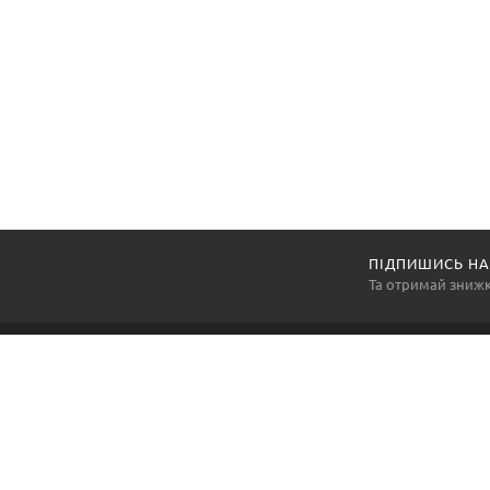
ПІДПИШИСЬ НА
Та отримай зниж
Компанія «АртексПромГруп» — національний виробник
та постачальник засобів індивідуального захисту, а
також багатьох інших товарів виробничої групи, так
необхідних для продуктивної та злагодженної роботи