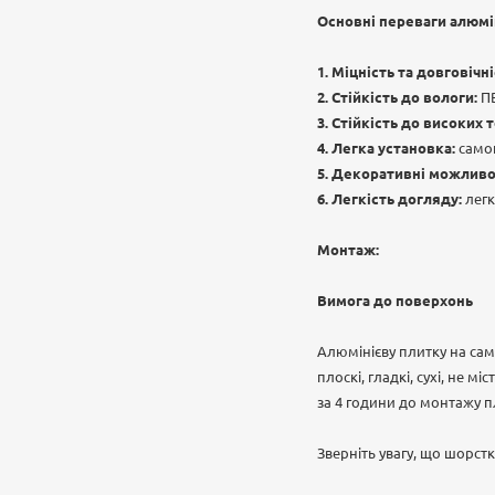
Основні переваги алюмі
Міцність та довговічні
Стійкість до вологи:
ПВ
Стійкість до високих 
Легка установка:
самок
Декоративні можливос
Легкість догляду:
легк
Монтаж:
Вимога до поверхонь
Алюмінієву плитку на сам
плоскі, гладкі, сухі, не 
за 4 години до монтажу пл
Зверніть увагу, що шорстк