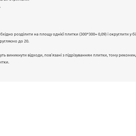
.
хідно розділити на площу однієї плитки (300*300= 0,09) і округлити у б
округляємо до 20.
ть виникнути відходи, пов'язані з підрізуванням плитки, тому рекомен
итки.