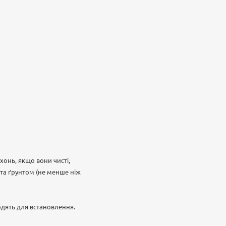
онь, якщо вони чисті,
рита ґрунтом (не менше ніж
ходять для встановлення.