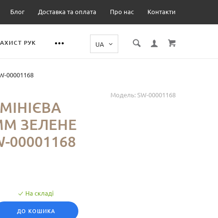
Блог
Доставка та оплата
Про нас
Контакти
ЗАХИСТ РУК
W-00001168
Модель:
SW-00001168
МІНІЄВА
ММ ЗЕЛЕНЕ
-00001168
На складі
ДО КОШИКА