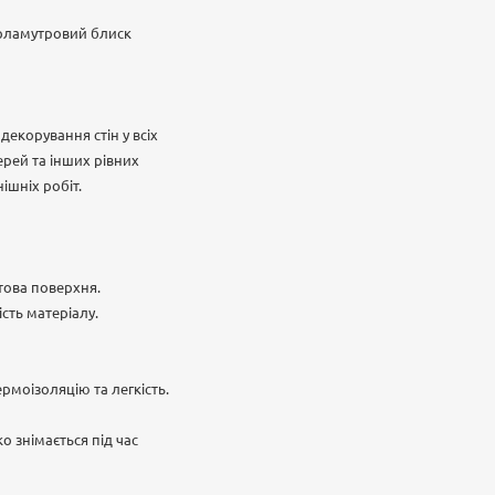
ерламутровий блиск
декорування стін у всіх
рей та інших рівних
ішніх робіт.
това поверхня.
ість матеріалу.
моізоляцію та легкість.
 знімається під час