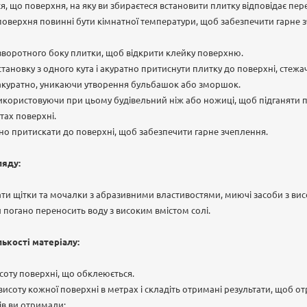
, що поверхня, на яку ви збираєтеся встановити плитку відповідає п
поверхня повинні бути кімнатної температури, щоб забезпечити гарне 
і зворотного боку плитки, щоб відкрити клейку поверхню.
тановку з одного кута і акуратно притиснути плитку до поверхні, стежа
 акуратно, уникаючи утворення бульбашок або зморшок.
икористовуючи при цьому будівельний ніж або ножиці, щоб підганяти 
тах поверхні.
но притискати до поверхні, щоб забезпечити гарне зчеплення.
ляду:
ти щітки та мочалки з абразивними властивостями, миючі засоби з ви
л погано переносить воду з високим вмістом солі.
лькості матеріалу:
соту поверхні, що обклеюється.
соту кожної поверхні в метрах і складіть отримані результати, щоб о
ів ви отримали: