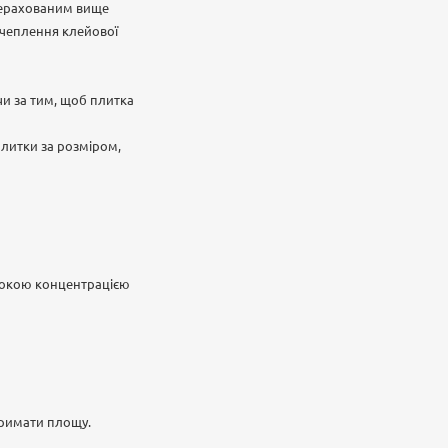
ерерахованим вище
зчеплення клейової
чи за тим, щоб плитка
плитки за розміром,
сокою концентрацією
тримати площу.