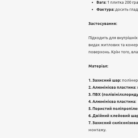
Вага:
1 плитка 200 гр
Фактура:
досить глад
Застосування:
Підходить для внутрішніх
видах житлових та комерц
поверхонь. Крім того, вл
Матеріал:
Захисний шар:
полімерн
Алюмінієва пластина:
ПВХ (полівінілхлориду
Алюмінієва пластина:
Пористий поліпропілен
Двійний клейовий шар
Захисний силіконізова
монтажу.