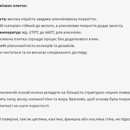
нієвих плиток:
сть:
висока міцність завдяки алюмінієвому покриттю.
Х матеріал стійкий до вологи, а алюмінієве покриття додає захисту.
температур:
від -270°C до 660°C для алюмінію.
леюча плитка спрощує процес без додаткового клею.
ті:
різноманітність кольорів та дизайнів.
о чиститься та не вимагає спеціального догляду.
оклеючій основі можна укладати на більшість структурно міцних поверх
містять пилу, воску, мильної піни та жиру. Важливо, щоб основа була пок
итки) і не мати пористості.
і поверхні, такі як цегляна, кам'яна, фанерна або масляна стіна, не під