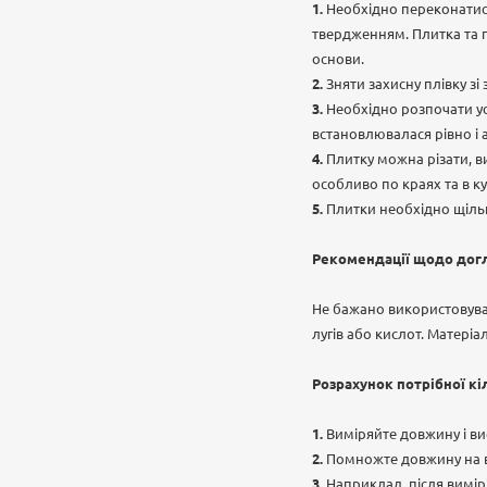
Необхідно переконатися
твердженням. Плитка та 
основи.
Зняти захисну плівку з
Необхідно розпочати ус
встановлювалася рівно і
Плитку можна різати, в
особливо по краях та в ку
Плитки необхідно щіль
Рекомендації щодо дог
Не бажано використовува
лугів або кислот. Матеріа
Розрахунок потрібної кі
Виміряйте довжину і ви
Помножте довжину на ви
Наприклад, після вимір