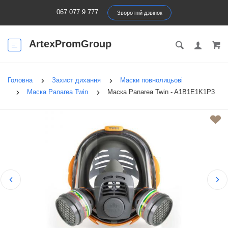
067 077 9 777
Зворотній дзвінок
ArtexPromGroup
Головна
Захист дихання
Маски повнолицьові
Маска Panarea Twin
Маска Panarea Twin - A1B1E1K1P3