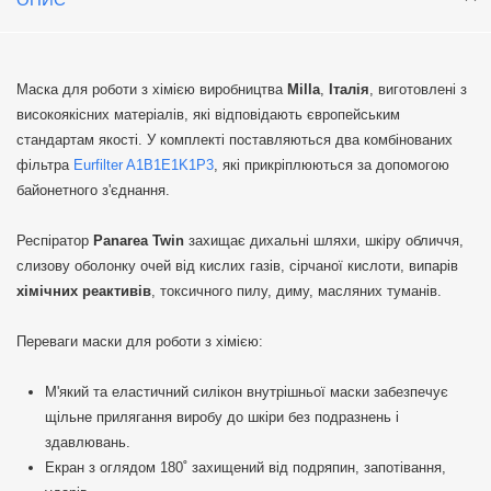
Маска для роботи з хімією виробництва
Milla
,
Італія
, виготовлені з
високоякісних матеріалів, які відповідають європейським
стандартам якості. У комплекті поставляються два комбінованих
фільтра
Eurfilter A1B1E1K1P3
, які прикріплюються за допомогою
байонетного з'єднання.
Респіратор
Panarea Twin
захищає дихальні шляхи, шкіру обличчя,
слизову оболонку очей від кислих газів, сірчаної кислоти, випарів
хімічних реактивів
, токсичного пилу, диму, масляних туманів.
Переваги маски для роботи з хімією:
М'який та еластичний силікон внутрішньої маски забезпечує
щільне прилягання виробу до шкіри без подразнень і
здавлювань.
Екран з оглядом 180˚ захищений від подряпин, запотівання,