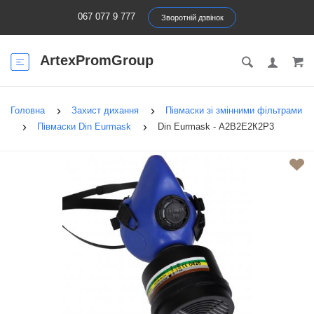
067 077 9 777
Зворотній дзвінок
ArtexPromGroup
Головна
Захист дихання
Півмаски зі змінними фільтрами
Півмаски Din Eurmask
Din Eurmask - А2В2Е2К2Р3