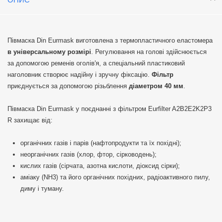
Півмаска Din Eurmask виготовлена з термопластичного еластомера
в універсальному розмірі
. Регулювання на голові здійснюється
за допомогою ременів оголів'я, а спеціальний пластиковий
наголовник створює надійну і зручну фіксацію.
Фільтр
приєднується за допомогою різьблення
діаметром 40 мм
.
Півмаска Din Eurmask у поєднанні з фільтром Eurfilter A2B2E2K2P3
R захищає від:
органічних газів і парів (нафтопродукти та їх похідні);
неорганічних газів (хлор, фтор, сірководень);
кислих газів (сірчата, азотна кислоти, діоксид сірки);
аміаку (NH3) та його органічних похідних, радіоактивного пилу,
диму і туману.