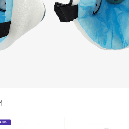
И
ДАЖІВ