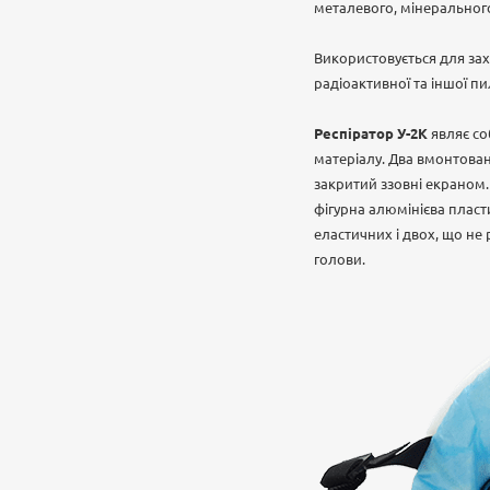
металевого, мінеральног
Використовується для захи
радіоактивної та іншої пи
Респіратор У-2К
являє со
матеріалу. Два вмонтован
закритий ззовні екраном.
фігурна алюмінієва пласт
еластичних і двох, що не
голови.