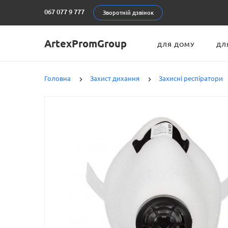
067 077 9 777
Зворотній дзвінок
ArtexPromGroup
ДЛЯ ДОМУ
ДЛ
Головна
Захист дихання
Захисні респіратори