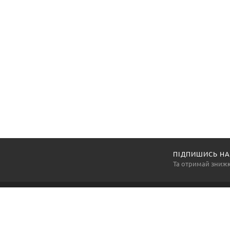
ПІДПИШИСЬ НА
Та отримай зниж
Компанія «АртексПромГруп» — національний виробник
та постачальник засобів індивідуального захисту, а