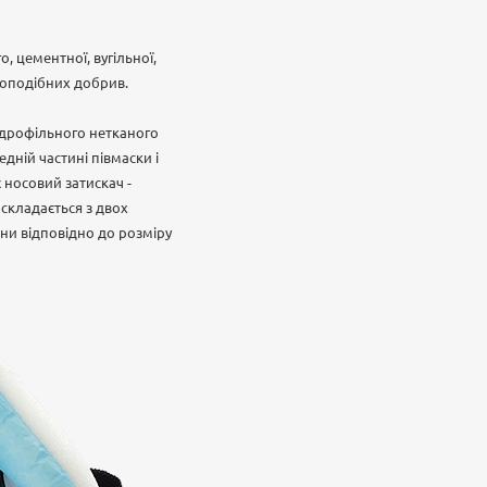
, цементної, вугільної,
шкоподібних добрив.
ідрофільного нетканого
дній частині півмаски і
 носовий затискач -
 складається з двох
ни відповідно до розміру