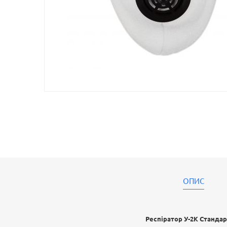
ОПИС
Респіратор У-2К Станда