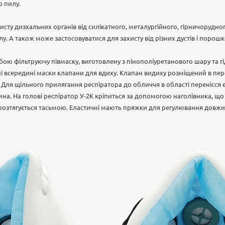
о пилу.
сту дизхальних органів від силікатного, металургійного, гірничорудного
лу. А також може застосовуватися для захисту від різних дустів і поро
бою фільтруючу півмаску, виготовлену з пінополіуретанового шару та г
і всередині маски клапани для вдиху. Клапан видиху розміщений в пере
 Для щільного прилягання респіратора до обличчя в області перенісся є
ина. На голові респіратор У-2К кріпиться за допомогою наголівника, що
 розтягується тасьмою. Еластичні мають пряжки для регулювання довжи