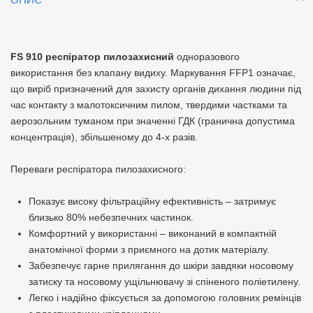
FS 910 респіратор пилозахисний
одноразового
використання без клапану видиху. Маркування FFP1 означає,
що виріб призначений для захисту органів дихання людини під
час контакту з малотоксичним пилом, твердими частками та
аерозольним туманом при значенні ГДК (гранична допустима
концентрація), збільшеному до 4-х разів.
Переваги респіратора пилозахисного:
Показує високу фільтраційну ефективність – затримує
близько 80% небезпечних частинок.
Комфортний у використанні – виконаний в компактній
анатомічної форми з приємного на дотик матеріалу.
Забезпечує гарне прилягання до шкіри завдяки носовому
затиску та носовому ущільнювачу зі спіненого поліетилену.
Легко і надійно фіксується за допомогою головних ремінців