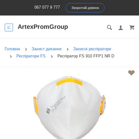
067 077 9 777
Зворотній дзвінок
ArtexPromGroup
Головна
Захист дихання
Захисні респіратори
Респіратори FS
Респіратор FS 910 FFP1 NR D