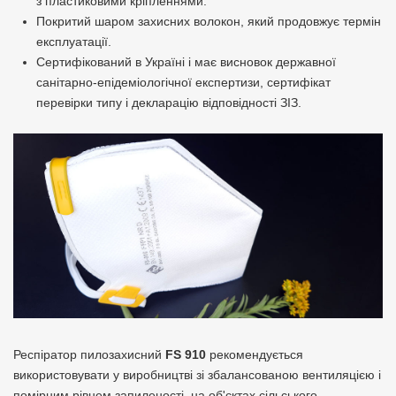
з пластиковими кріпленнями.
Покритий шаром захисних волокон, який продовжує термін
експлуатації.
Сертифікований в Україні і має висновок державної
санітарно-епідеміологічної експертизи, сертифікат
перевірки типу і декларацію відповідності ЗІЗ.
Респіратор пилозахисний
FS 910
рекомендується
використовувати у виробництві зі збалансованою вентиляцією і
помірним рівнем запиленості, на об'єктах сільського