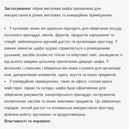
Застосування:
збірна металева шафа призначена для
використання в різних житлових та комерційних приміщеннях.
У кухонних зонах він ідеально підходить для зберігання посуду,
кухонного приладдя, овочів, фруктів, продуктів харчування та
спецій, забезпечуючи зручний доступ та організацію простору. У
ванних кімнатах шафа чудово справляється з розміщенням
рушників, засобів особистої гігієни та побутової хімії, захищаючи їх
від вологи завдяки щільному приляганню дверцят шафи. У
вітальнях і спальнях і вбиральні він може служити для організації
книг, декоративних елементів, одягу, взуття та інших предметів.
У комерційних приміщеннях, таких як офіси, салони краси,
майстерні, гаражі та склади, шафа буде ефективною для
зберігання документів, канцелярського приладдя, інструментів,
косметичних засобів та інших важливих предметів. Це забезпечує
порядок, легкий доступ та оптимальне використання простору,
роблячи роботу зручнішою та продуктивнішою.
Властивості та переваги: