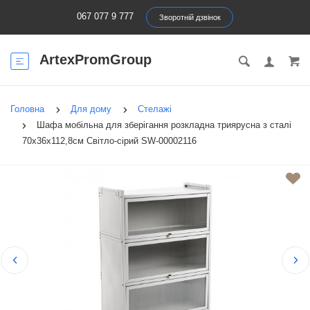
067 077 9 777
Зворотній дзвінок
ArtexPromGroup
Головна
Для дому
Стелажі
Шафа мобільна для зберігання розкладна триярусна з сталі
70х36х112,8см Світло-сірий SW-00002116