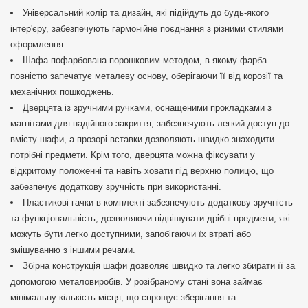
Універсальний колір та дизайн, які підійдуть до будь-якого
інтер'єру, забезпечують гармонійне поєднання з різними стилями
оформлення.
Шафа пофарбована порошковим методом, в якому фарба
повністю запечатує металеву основу, оберігаючи її від корозії та
механічних пошкоджень.
Дверцята із зручними ручками, оснащеними прокладками з
магнітами для надійного закриття, забезпечують легкий доступ до
вмісту шафи, а прозорі вставки дозволяють швидко знаходити
потрібні предмети. Крім того, дверцята можна фіксувати у
відкритому положенні та навіть ховати під верхню полицю, що
забезпечує додаткову зручність при використанні.
Пластикові гачки в комплекті забезпечують додаткову зручність
та функціональність, дозволяючи підвішувати дрібні предмети, які
можуть бути легко доступними, запобігаючи їх втраті або
змішуванню з іншими речами.
Збірна конструкція шафи дозволяє швидко та легко збирати її за
допомогою металовиробів. У розібраному стані вона займає
мінімальну кількість місця, що спрощує зберігання та