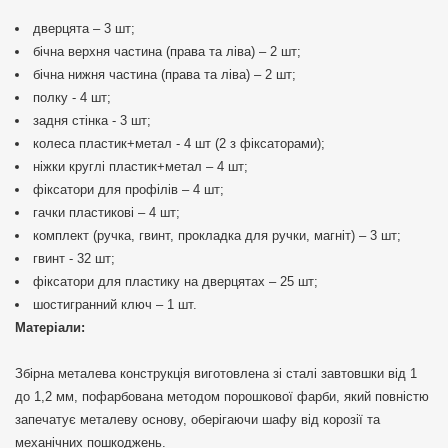
дверцята – 3 шт;
бічна верхня частина (права та ліва) – 2 шт;
бічна нижня частина (права та ліва) – 2 шт;
полку - 4 шт;
задня стінка - 3 шт;
колеса пластик+метал - 4 шт (2 з фіксаторами);
ніжки круглі пластик+метал – 4 шт;
фіксатори для профілів – 4 шт;
гачки пластикові – 4 шт;
комплект (ручка, гвинт, прокладка для ручки, магніт) – 3 шт;
гвинт - 32 шт;
фіксатори для пластику на дверцятах – 25 шт;
шостигранний ключ – 1 шт.
Матеріали:
Збірна металева конструкція виготовлена зі сталі завтовшки від 1
до 1,2 мм, пофарбована методом порошкової фарби, який повністю
запечатує металеву основу, оберігаючи шафу від корозії та
механічних пошкоджень.