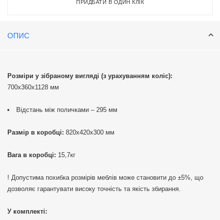
ПРИДБАТИ В ОДИН КЛІК
комерційних приміщеннях, забезпечуючи порядок та зручний доступ
до ваших речей.
ОПИС
Розміри у зібраному вигляді (з урахуванням коліс):
700х360х1128 мм
Відстань між поличками – 295 мм
Размір в коробці:
820х420х300 мм
Вага в коробці:
15,7кг
! Допустима похибка розмірів меблів може становити до ±5%, що
дозволяє гарантувати високу точність та якість збирання.
У комплекті: