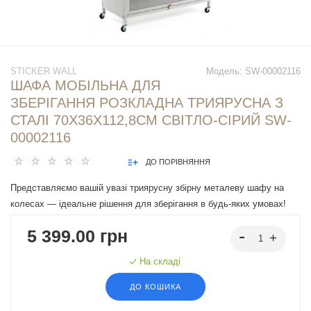
STICKER WALL
Модель:
SW-00002116
ШАФА МОБІЛЬНА ДЛЯ
ЗБЕРІГАННЯ РОЗКЛАДНА ТРИЯРУСНА З
СТАЛІ 70Х36Х112,8СМ СВІТЛО-СІРИЙ SW-
00002116
ДО ПОРІВНЯННЯ
Представляємо вашій увазі триярусну збірну металеву шафу на
колесах — ідеальне рішення для зберігання в будь-яких умовах!
Завдяки зручним ручкам з магнітним прокладкам дверцята шафи
5 399.00 грн
надійно закриваються, а при необхідності фіксуються у відкритому
положенні і можуть бути заховані під верхню полицю. Стильний
На складі
світло-сірий колір та порошкове фарбування забезпечують не лише
міцність та довговічність, а й сучасний естетичний вигляд. Ця
ДО КОШИКА
шафа стане незамінним помічником як у житлових, так і в