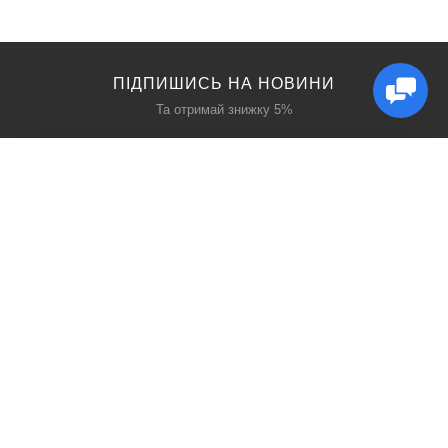
ПІДПИШИСЬ НА НОВИНИ
Та отримай знижку 5%
КАТАЛОГ
ЦІКАВЕ
Захист дихання
Блог
Захист голови
Акції
Захист рук
Виробники
Захист очей
Пошук