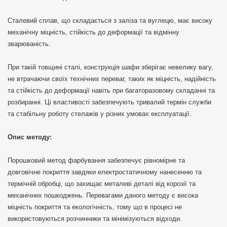
Сталевий сплав, що складається з заліза та вуглецю, має високу
механічну міцність, стійкість до деформації та відмінну
зварюваність.
При такій товщині сталі, конструкція шафи зберігає невелику вагу,
не втрачаючи своїх технічних переваг, таких як міцність, надійність
та стійкість до деформації навіть при багаторазовому складанні та
розбиранні. Ці властивості забезпечують тривалий термін служби
та стабільну роботу стелажів у різних умовах експлуатації.
Опис методу:
Порошковий метод фарбування забезпечує рівномірне та
довговічне покриття завдяки електростатичному нанесенню та
термічній обробці, що захищає металеві деталі від корозії та
механічних пошкоджень. Перевагами даного методу є висока
міцність покриття та екологічність, тому що в процесі не
використовуються розчинники та мінімізуються відходи.