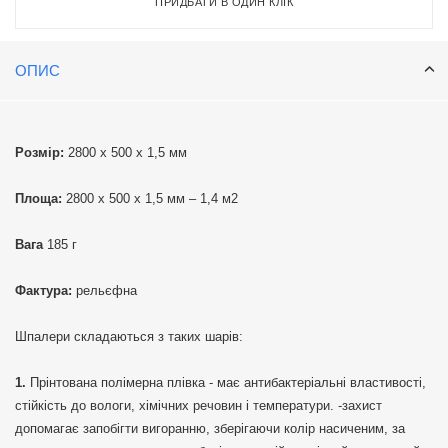
ПРИДБАТИ В ОДИН КЛІК
ОПИС
Розмір:
2800 х 500 х 1,5 мм
Площа:
2800 х 500 х 1,5 мм – 1,4 м2
Вага
185 г
Фактура:
рельєфна
Шпалери складаються з таких шарів:
Прінтована полімерна плівка - має антибактеріальні властивості,
стійкість до вологи, хімічних речовин і температури. -захист
допомагає запобігти вигоранню, зберігаючи колір насиченим, за