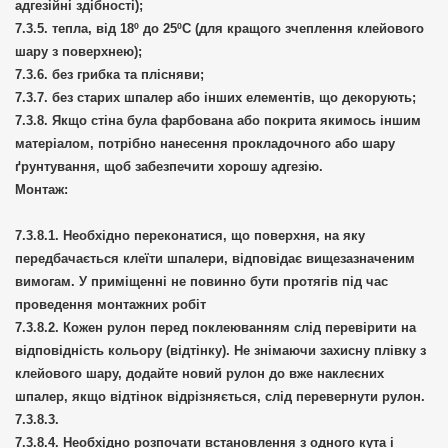
адгезійні здібності);
тепла, від 18º до 25ºС (для кращого зчеплення клейового
шару з поверхнею);
без грибка та плісняви;
без старих шпалер або інших елементів, що декорують;
Якщо стіна була фарбована або покрита якимось іншим
матеріалом, потрібно нанесення прокладочного або шару
ґрунтування, щоб забезпечити хорошу адгезію.
Монтаж:
Необхідно переконатися, що поверхня, на яку
передбачається клеїти шпалери, відповідає вищезазначеним
вимогам. У приміщенні не повинно бути протягів під час
проведення монтажних робіт
Кожен рулон перед поклеюванням слід перевірити на
відповідність кольору (відтінку). Не знімаючи захисну плівку з
клейового шару, додайте новий рулон до вже наклеєних
шпалер, якщо відтінок відрізняється, слід перевернути рулон.
Необхідно розпочати встановлення з одного кута і