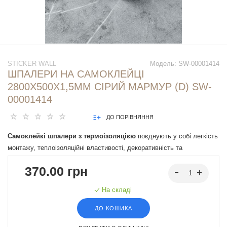
STICKER WALL
Модель:
SW-00001414
ШПАЛЕРИ НА САМОКЛЕЙЦІ
2800Х500Х1,5ММ СІРИЙ МАРМУР (D) SW-
00001414
ДО ПОРІВНЯННЯ
Самоклейкі шпалери з термоізоляцією
поєднують у собі легкість
монтажу, теплоізоляційні властивості, декоративність та
можливість швидкого оновлення інтер'єрів, що робить їх
370.00 грн
привабливим вибором для приміщень різного призначення.
На складі
ДО КОШИКА