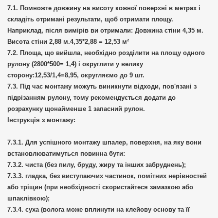
Помножте довжину на висоту кожної поверхні в метрах і
складіть отримані результати, щоб отримати площу.
Наприклад, після вимірів ви отримали: Довжина стіни 4,35 м.
Висота стіни 2,88 м.4,35*2,88 = 12,53 м²
Площа, що вийшла, необхідно розділити на площу одного
рулону (2800*500= 1,4) і округлити у велику
сторону:12,53/1,4=8,95, округляємо до 9 шт.
Під час монтажу можуть виникнути відходи, пов'язані з
підрізанням рулону, тому рекомендується додати до
розрахунку щонайменше 1 запасний рулон.
Інструкція з монтажу:
Для успішного монтажу шпалер, поверхня, на яку вони
встановлюватимуться повинна бути:
чиста (без пилу, бруду, жиру та інших забруднень);
гладка, без виступаючих частинок, помітних нерівностей
або тріщин (при необхідності скористайтеся замазкою або
шпаклівкою);
суха (волога може вплинути на клейову основу та її