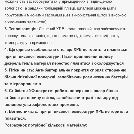
можливість застосовувати їх у приміщеннях з підвищеною
вологістю, а завдяки полімерній плівці, шпалери можна мити
побутовими миючими засобами (без використання щіток з високою
абразивною здатністю).
Теплоізоляція:
Спінений ХРЕ і фольгований шар забезпечують
хорошу теплоізоляцію, що допомагає підтримувати комфортну
температуру в приміщенні.
Ще однією особливістю є те, що ХРЕ не горить, а плавиться
при дії високої температури. Після припинення впливу
джерела тепла матеріал перестає плавитися і охолоджується
Гігієнічність:
Антибактеріальне покриття сприяє створенню
більш гігієнічної поверхні, запобігаючи розмноженню бактерій
та мікроорганізмів.
Стійкість:
УФ-покриття робить поверхню шпалер більш
стійкою до впливу світла, запобігаючи втраті кольору під
впливом ультрафіолетових променів.
Вогнестійкість:
при дії високої температури ХРЕ не горить, а
плавиться.
Розрахунок потрібної кількості матеріалу: