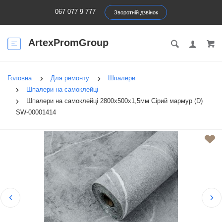
067 077 9 777
Зворотній дзвінок
ArtexPromGroup
Головна
Для ремонту
Шпалери
Шпалери на самоклейці
Шпалери на самоклейці 2800х500х1,5мм Сірий мармур (D)
SW-00001414