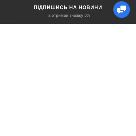
ПІДПИШИСЬ НА НОВИНИ
Та отримай знижку 5%
КАТАЛОГ
ЦІКАВЕ
Захист дихання
Блог
Захист голови
Акції
Захист рук
Виробники
Захист очей
Пошук
ПРО НАС
СОЦ МЕРЕЖІ