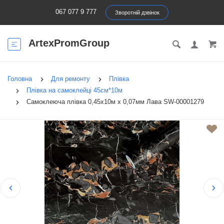
067 077 9 777
Зворотній дзвінок
ArtexPromGroup
Головна
Для ремонту
Плівка
Плівка на самоклейці 45см*10м
Самоклеюча плівка 0,45х10м х 0,07мм Лава SW-00001279