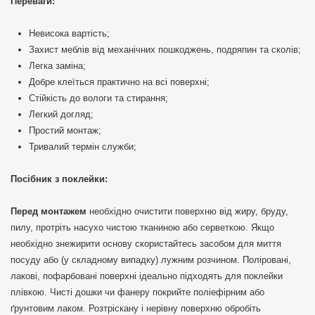
Переваги:
Невисока вартість;
Захист меблів від механічних пошкоджень, подряпин та сколів;
Легка заміна;
Добре клеїться практично на всі поверхні;
Стійкість до вологи та стирання;
Легкий догляд;
Простий монтаж;
Тривалий термін служби;
Посібник з поклейки:
Перед монтажем
необхідно очистити поверхню від жиру, бруду,
пилу, протріть насухо чистою тканиною або серветкою. Якщо
необхідно знежирити основу скористайтесь засобом для миття
посуду або (у складному випадку) лужним розчином. Поліровані,
лакові, пофарбовані поверхні ідеально підходять для поклейки
плівкою. Чисті дошки чи фанеру покрийте поліефірним або
ґрунтовим лаком. Розтріскану і нерівну поверхню обробіть