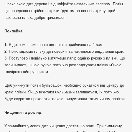
шпаклівкою для дерева і відшліфуйте наждачним папером. Потім
цю поверхню потрібно покрити ґрунтом на основі акрилу, щоб
наклеєна плівка добре трималася.
Поклейка:
Відокремлюємо папір від плівки приблизно на 4-5см;
Прикладаємо плівку до поверхні та наклеюємо відділений край;
Поступово і повільно витягуємо папір однією рукою з плівки, що
залишилася, іншою рукою потрібно розгладжувати плівку м'якою
ганчіркою або рушником.
Щоб уникнути появи бульбашок, необхідно рухатися від центру до
краю плівки. Якщо все-таки бульбашки залишаться, їх потрібно
буде акуратно проколоти голкою, випустивши таким чином повітря.
Чищення та догляд:
У звичайних умовах для чищення достатньо води. При сильному