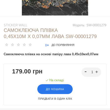
STICKER WALL
Модель:
SW-00001279
САМОКЛЕЮЧА ПЛІВКА
0,45Х10М Х 0,07ММ ЛАВА SW-00001279
ДО ПОРІВНЯННЯ
Самоклеюча плівка на основі папіру лава 0,45х10мх0,07мм
179.00 грн
На складі
ДО КОШИКА
ПРИДБАТИ В ОДИН КЛІК