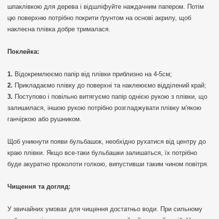
шпаклівкою для дерева і відшліфуйте наждачним папером. Потім
цю поверхню потрібно покрити ґрунтом на основі акрилу, щоб
наклеєна плівка добре трималася.
Поклейка:
Відокремлюємо папір від плівки приблизно на 4-5см;
Прикладаємо плівку до поверхні та наклеюємо відділений край;
Поступово і повільно витягуємо папір однією рукою з плівки, що
залишилася, іншою рукою потрібно розгладжувати плівку м'якою
ганчіркою або рушником.
Щоб уникнути появи бульбашок, необхідно рухатися від центру до
краю плівки. Якщо все-таки бульбашки залишаться, їх потрібно
буде акуратно проколоти голкою, випустивши таким чином повітря.
Чищення та догляд:
У звичайних умовах для чищення достатньо води. При сильному