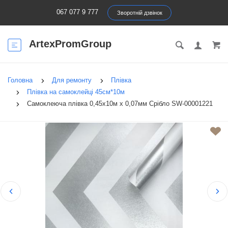
067 077 9 777
Зворотній дзвінок
ArtexPromGroup
Головна
Для ремонту
Плівка
Плівка на самоклейці 45см*10м
Самоклеюча плівка 0,45х10м х 0,07мм Срібло SW-00001221