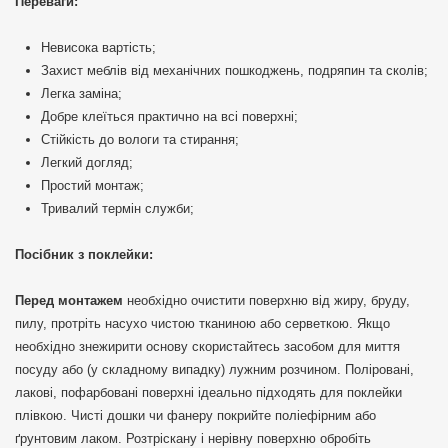
Переваги:
Невисока вартість;
Захист меблів від механічних пошкоджень, подряпин та сколів;
Легка заміна;
Добре клеїться практично на всі поверхні;
Стійкість до вологи та стирання;
Легкий догляд;
Простий монтаж;
Тривалий термін служби;
Посібник з поклейки:
Перед монтажем
необхідно очистити поверхню від жиру, бруду,
пилу, протріть насухо чистою тканиною або серветкою. Якщо
необхідно знежирити основу скористайтесь засобом для миття
посуду або (у складному випадку) лужним розчином. Поліровані,
лакові, пофарбовані поверхні ідеально підходять для поклейки
плівкою. Чисті дошки чи фанеру покрийте поліефірним або
ґрунтовим лаком. Розтріскану і нерівну поверхню обробіть