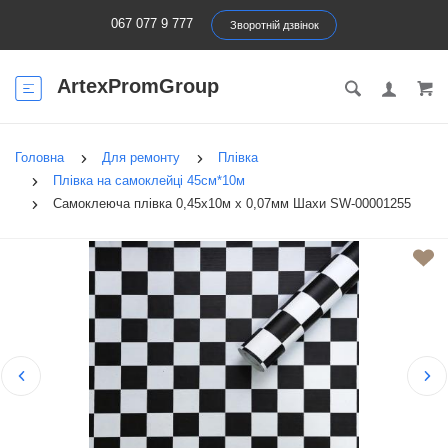
067 077 9 777
Зворотній дзвінок
ArtexPromGroup
Головна
Для ремонту
Плівка
Плівка на самоклейці 45см*10м
Самоклеюча плівка 0,45х10м х 0,07мм Шахи SW-00001255