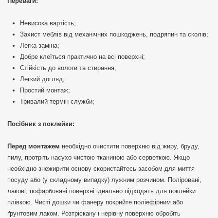
Переваги:
Невисока вартість;
Захист меблів від механічних пошкоджень, подряпин та сколів;
Легка заміна;
Добре клеїться практично на всі поверхні;
Стійкість до вологи та стирання;
Легкий догляд;
Простий монтаж;
Тривалий термін служби;
Посібник з поклейки:
Перед монтажем
необхідно очистити поверхню від жиру, бруду,
пилу, протріть насухо чистою тканиною або серветкою. Якщо
необхідно знежирити основу скористайтесь засобом для миття
посуду або (у складному випадку) лужним розчином. Поліровані,
лакові, пофарбовані поверхні ідеально підходять для поклейки
плівкою. Чисті дошки чи фанеру покрийте поліефірним або
ґрунтовим лаком. Розтріскану і нерівну поверхню обробіть