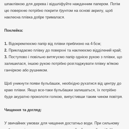
шпаклівкою для дерева і відшліфуйте наждачним папером. Потім
цю поверхню потрібно покрити ґрунтом на основі акрилу, щоб
наклеєна плівка добре трималася.
Поклейка:
Відокремлюємо папір від плівки приблизно на 4-5см;
Прикладаємо плівку до поверхні та наклеюємо відділений край;
Поступово і повільно витягуємо папір однією рукою з плівки, що
залишилася, іншою рукою потрібно розгладжувати плівку м'якою
ганчіркою або рушником.
Щоб уникнути появи бульбашок, необхідно рухатися від центру до
краю плівки. Якщо все-таки бульбашки залишаться, їх потрібно
буде акуратно проколоти голкою, випустивши таким чином повітря.
Чищення та догляд:
У звичайних умовах для чищення достатньо води. При сильному