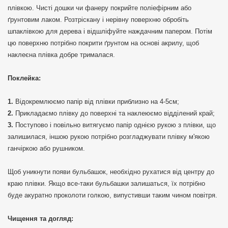
плівкою. Чисті дошки чи фанеру покрийте поліефірним або
ґрунтовим лаком. Розтріскану і нерівну поверхню обробіть
шпаклівкою для дерева і відшліфуйте наждачним папером. Потім
цю поверхню потрібно покрити ґрунтом на основі акрилу, щоб
наклеєна плівка добре трималася.
Поклейка:
Відокремлюємо папір від плівки приблизно на 4-5см;
Прикладаємо плівку до поверхні та наклеюємо відділений край;
Поступово і повільно витягуємо папір однією рукою з плівки, що
залишилася, іншою рукою потрібно розгладжувати плівку м'якою
ганчіркою або рушником.
Щоб уникнути появи бульбашок, необхідно рухатися від центру до
краю плівки. Якщо все-таки бульбашки залишаться, їх потрібно
буде акуратно проколоти голкою, випустивши таким чином повітря.
Чищення та догляд: