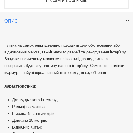
ПРИДБАТИ В ОДИН КЛІК
ОПИС
Плівка на самоклейці ідеально підходить для обклеювання або
відновлення меблів, міжкімнатних дверей та декорування інтер'єру.
Завдяки насиченому малюнку плівка вигідно виділить та
прикрасить будь-яку частину вашого інтер'єру. Самоклеючі плівки
мармур – найуніверсальніший матеріал для оздоблення.
Характеристики:
Для будь-якого інтер'єру;
Рельєфна,матова
Ширина 45 сантиметрів;
Довжина 10 метрів;
Виробник Китай;