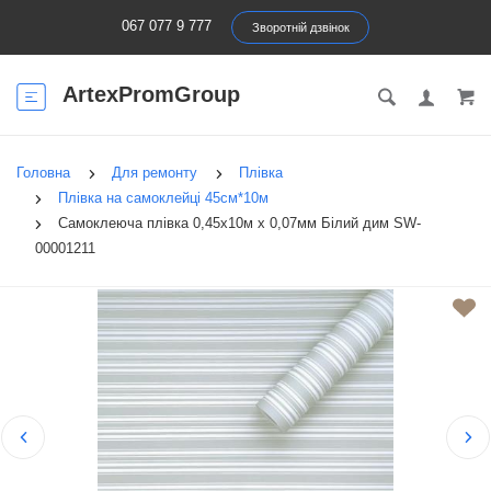
067 077 9 777
Зворотній дзвінок
ArtexPromGroup
Головна
Для ремонту
Плівка
Плівка на самоклейці 45см*10м
Самоклеюча плівка 0,45х10м х 0,07мм Білий дим SW-
00001211