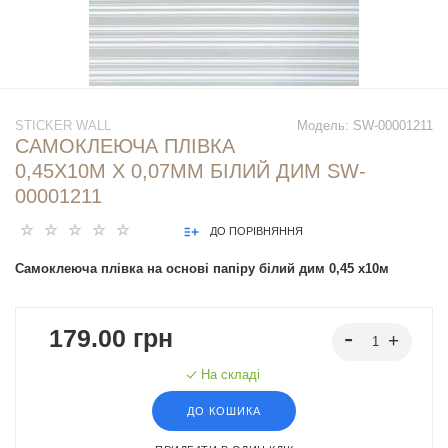
STICKER WALL
Модель:
SW-00001211
САМОКЛЕЮЧА ПЛІВКА
0,45Х10М Х 0,07ММ БІЛИЙ ДИМ SW-
00001211
ДО ПОРІВНЯННЯ
Самоклеюча плівка на основі папіру білий дим 0,45 х10м
179.00 грн
На складі
ДО КОШИКА