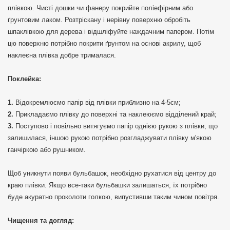
плівкою. Чисті дошки чи фанеру покрийте поліефірним або
ґрунтовим лаком. Розтріскану і нерівну поверхню обробіть
шпаклівкою для дерева і відшліфуйте наждачним папером. Потім
цю поверхню потрібно покрити ґрунтом на основі акрилу, щоб
наклеєна плівка добре трималася.
Поклейка:
Відокремлюємо папір від плівки приблизно на 4-5см;
Прикладаємо плівку до поверхні та наклеюємо відділений край;
Поступово і повільно витягуємо папір однією рукою з плівки, що
залишилася, іншою рукою потрібно розгладжувати плівку м'якою
ганчіркою або рушником.
Щоб уникнути появи бульбашок, необхідно рухатися від центру до
краю плівки. Якщо все-таки бульбашки залишаться, їх потрібно
буде акуратно проколоти голкою, випустивши таким чином повітря.
Чищення та догляд: