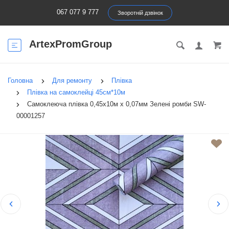
067 077 9 777
Зворотній дзвінок
ArtexPromGroup
Головна
Для ремонту
Плівка
Плівка на самоклейці 45см*10м
Самоклеюча плівка 0,45х10м х 0,07мм Зелені ромби SW-
00001257