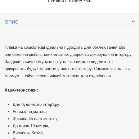
ПРИДБАТИ В ОДИН КЛІК
ОПИС
Плівка на самоклейці ідеально підходить для обклеювання або
відновлення меблів, міжкімнатних дверей та декорування інтер'єру.
Завдяки насиченому малюнку плівка вигідно виділить та
прикрасить будь-яку частину вашого інтер'єру. Самоклеючі плівки
мармур – найуніверсальніший матеріал для оздоблення.
Характеристики:
Для будь-якого інтер'єру;
Рельєфна,матова
Ширина 45 сантиметрів;
Довжина 10 метрів;
Виробник Китай;