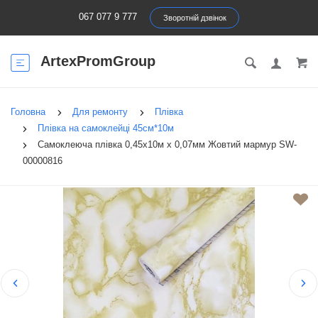
067 077 9 777
Зворотній дзвінок
ArtexPromGroup
Головна
Для ремонту
Плівка
Плівка на самоклейці 45см*10м
Самоклеюча плівка 0,45х10м х 0,07мм Жовтий мармур SW-
00000816