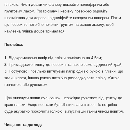
плівкою. Чисті дошки чи фанеру покрийте поліефірним або
ґрунтовим лаком. Розтріскану і нерівну поверхню обробіть
шпаклівкою для дерева і відшліфуйте наждачним папером. Потім
цю поверхню потрібно покрити ґрунтом на основі акрилу, щоб
наклеєна плівка добре трималася.
Поклейка:
Відокремлюємо папір від плівки приблизно на 4-5см;
Прикладаємо плівку до поверхні та наклеюємо відділений край;
Поступово і повільно витягуємо папір однією рукою з плівки, що
залишилася, іншою рукою потрібно розгладжувати плівку м'якою
ганчіркою або рушником.
Щоб уникнути появи бульбашок, необхідно рухатися від центру до
краю плівки. Якщо все-таки бульбашки залишаться, їх потрібно
буде акуратно проколоти голкою, випустивши таким чином повітря.
Чищення та догляд: