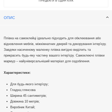
ПРИДБАТИ В ОДИН КЛІК
ОПИС
Плівка на самоклейці ідеально підходить для обклеювання або
відновлення меблів, міжкімнатних дверей та декорування інтер'єру.
Завдяки насиченому малюнку плівка вигідно виділить та
прикрасить будь-яку частину вашого інтер'єру. Самоклеючі плівки
мармур – найуніверсальніший матеріал для оздоблення.
Характеристики:
Для будь-якого інтер'єру;
Гладка,глянсова
Ширина 45 сантиметрів;
Довжина 10 метрів;
Виробник Китай;