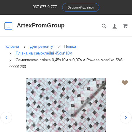
067 077 9 777
Зворотній дзвінок
ArtexPromGroup
Головна
Для ремонту
Плівка
Плівка на самоклейці 45см*10м
Самоклеюча плівка 0,45х10м х 0,07мм Рожева мозаїка SW-
00001233