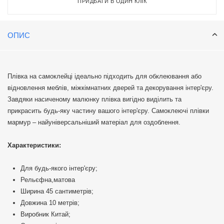
ПРИДБАТИ В ОДИН КЛІК
ОПИС
Плівка на самоклейці ідеально підходить для обклеювання або
відновлення меблів, міжкімнатних дверей та декорування інтер'єру.
Завдяки насиченому малюнку плівка вигідно виділить та
прикрасить будь-яку частину вашого інтер'єру. Самоклеючі плівки
мармур – найуніверсальніший матеріал для оздоблення.
Характеристики:
Для будь-якого інтер'єру;
Рельєфна,матова
Ширина 45 сантиметрів;
Довжина 10 метрів;
Виробник Китай;