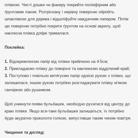
плівкою. Чисті дошки чи фанеру покрийте поліефірним або
ґрунтовим лаком. Розтріскану і нерівну поверхню обробіть
шпаклівкою для дерева і відшліфуйте наждачним папером. Потім
цю поверхню потрібно покрити ґрунтом на основі акрилу, щоб
наклеєна плівка добре трималася.
Поклейка:
Відокремлюємо папір від плівки приблизно на 4-5см;
Прикладаємо плівку до поверхні та наклеюємо відділений край;
Поступово і повільно витягуємо папір однією рукою з плівки, що
залишилася, іншою рукою потрібно розгладжувати плівку м'якою
ганчіркою або рушником.
Щоб уникнути появи бульбашок, необхідно рухатися від центру до
краю плівки. Якщо все-таки бульбашки залишаться, їх потрібно
буде акуратно проколоти голкою, випустивши таким чином повітря.
Чищення та догляд: