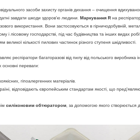
відуального засоби захисту органів дихання – очищення вдихуваного
датні завдати шкоди здоров'ю людини.
Маркування R
на респіратор
зового використання. Вони застосовуються в гірничодобувній, метал
ому і лісовому господарстві, під час будівництва та інших видах роб
ям великої кількості пилових частинок різного ступеня шкідливості.
вляє респіратори багаторазові від пилу від польського виробника і
Їх основні переваги:
коякісних, гіпоалергенних матеріалів.
країні, відповідають європейським стандартам якості, що пред'явля
нім
силіконовим обтюратором
, за допомогою якого створюється 