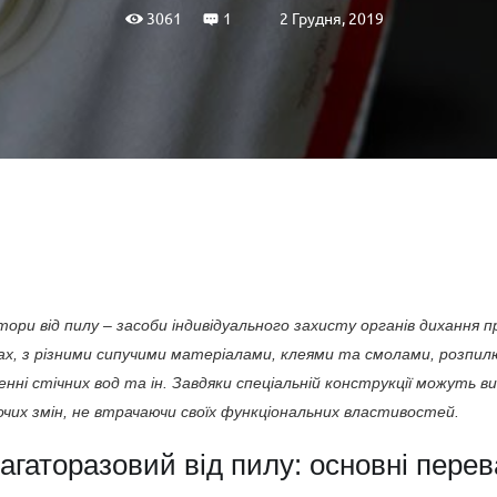
2 Грудня, 2019
3061
1
ори від пилу – засоби індивідуального захисту органів дихання п
ах, з різними сипучими матеріалами, клеями та смолами, розпилюв
енні стічних вод та ін. Завдяки спеціальній конструкції можуть 
очих змін, не втрачаючи своїх функціональних властивостей.
агаторазовий від пилу: основні перев