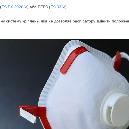
(
FS FX 2026 V
) або FFP3 (
FS 33 V
).
йну систему кріплень, яка не дозволяє респіратору змінити положенн