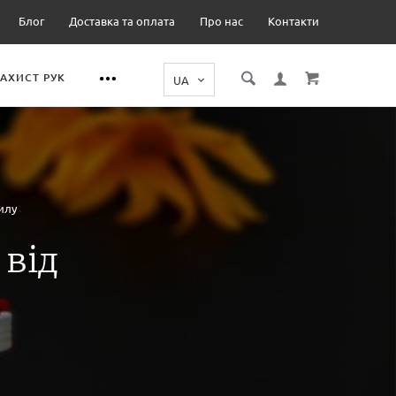
Блог
Доставка та оплата
Про нас
Контакти
ЗАХИСТ РУК
илу
 від