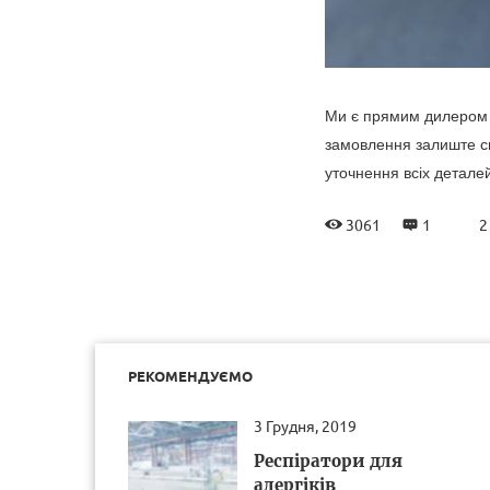
Ми є прямим дилером в
замовлення залиште с
уточнення всіх детале
2
3061
1
РЕКОМЕНДУЄМО
3 Грудня, 2019
Респіратори для
алергіків