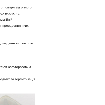
 повітря від різного
ах вказує на
ургійній
іт, проведення яких
ндивідуальних засобів
ються багаторазовим
додаткова герметизація