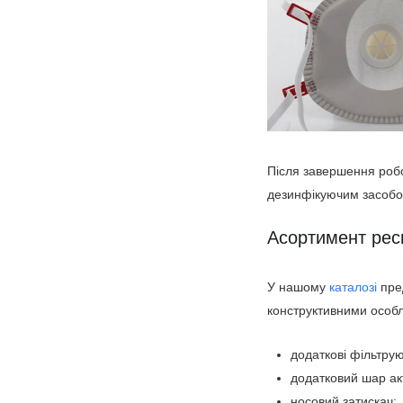
Після завершення робо
дезинфікуючим засобом
Асортимент респ
У нашому
каталозі
пре
конструктивними особл
додаткові фільтрую
додатковий шар акт
носовий затискач;