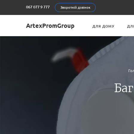
067 077 9 777
Зворотній дзвінок
ArtexPromGroup
ДЛЯ ДОМУ
ДЛ
Го
Баг