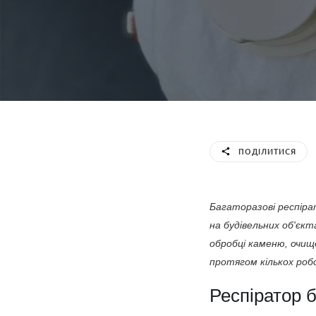
ПОДІЛИТИСЯ
Багаторазові респірат
на будівельних об'єкт
обробці каменю, очищ
протягом кількох роб
Респіратор б