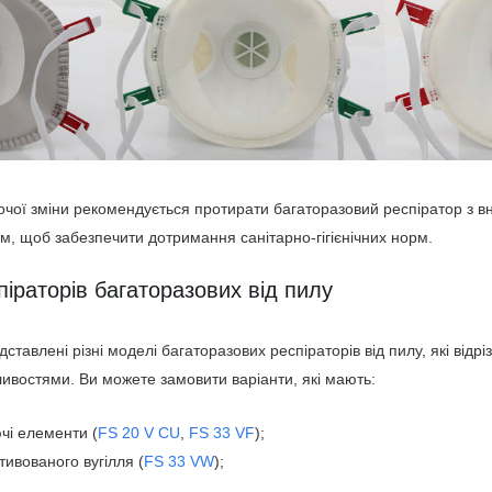
чої зміни рекомендується протирати багаторазовий респіратор з в
, щоб забезпечити дотримання санітарно-гігієнічних норм.
іраторів багаторазових від пилу
дставлені різні моделі багаторазових респіраторів від пилу, які відр
ивостями. Ви можете замовити варіанти, які мають:
чі елементи (
FS 20 V CU
,
FS 33 VF
);
ивованого вугілля (
FS 33 VW
);