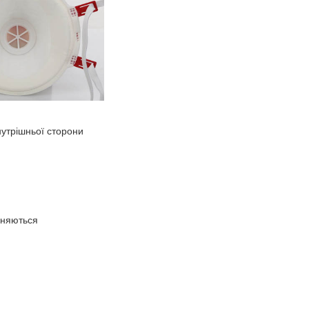
нутрішньої сторони
ізняються