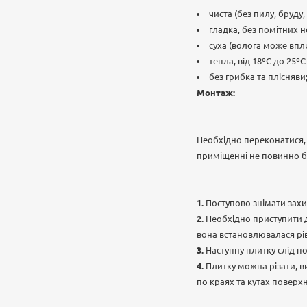
чиста (без пилу, бруду
гладка, без помітних 
суха (волога може вплин
тепла, від 18ºС до 25
без грибка та плісняви
Монтаж:
Необхідно переконатися, 
приміщенні не повинно бу
Поступово знімати захи
Необхідно приступити д
вона встановлювалася рі
Наступну плитку слід п
Плитку можна різати, в
по краях та кутах поверхн