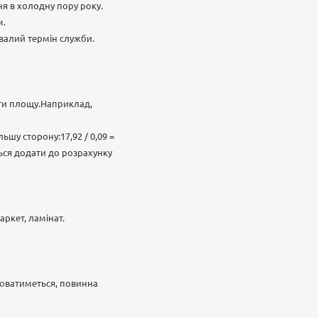
я в холодну пору року.
м.
ривалий термін служби.
ати площу.Наприклад,
ьшу сторону:17,92 / 0,09 =
ться додати до розрахунку
ркет, ламінат.
люватиметься, повинна