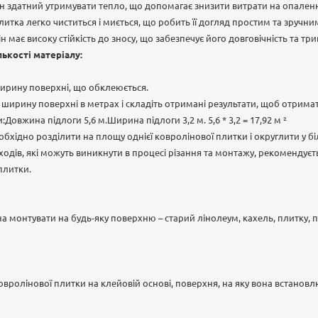
ін здатний утримувати тепло, що допомагає знизити витрати на опаленн
итка легко чиститься і миється, що робить її догляд простим та зручни
ін має високу стійкість до зносу, що забезпечує його довговічність та т
лькості матеріалу:
ирину поверхні, що обклеюється.
ирину поверхні в метрах і складіть отримані результати, щоб отрим
:Довжина підлоги 5,6 м.Ширина підлоги 3,2 м. 5,6 * 3,2 = 17,92 м ²
хідно розділити на площу однієї ковролінової плитки і округлити у біл
дходів, які можуть виникнути в процесі різання та монтажу, рекомендує
плитки.
 монтувати на будь-яку поверхню – старий лінолеум, кахель, плитку, па
вролінової плитки на клейовій основі, поверхня, на яку вона встанов