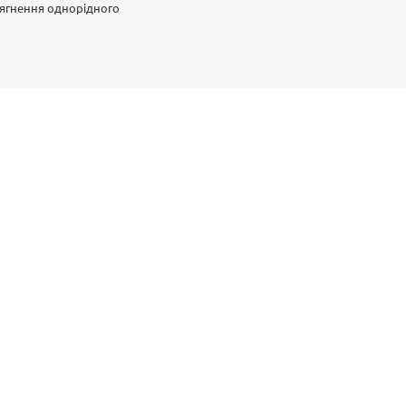
сягнення однорідного