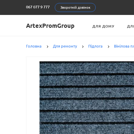
067 077 9 777
Зворотній дзвінок
ArtexPromGroup
ДЛЯ ДОМУ
ДЛ
Головна
Для ремонту
Підлога
Вінілова п