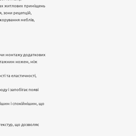
идах житлових приміщень
я, зони рецепцій,
екорування меблів,
ючи монтажу додаткових
онтажним ножем, між
ті та еластичності,
оду і запобігає появі
ішим і спокійнішим, що
текстур, що дозволяє