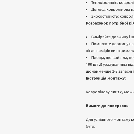
Теплоізоляція: коврол
Догляд: ковролінова пл
Зносостійкість: коврол
Розрахунок потрібної кі
Виміряйте довжину і ш
Помножте довжину на ш
після вимірів ви отримали
Площа, що вийшла, необ
199 шт .З урахуванням ві
щонайменше 2-3 запасні 
Інструкція монтажу:
Ковролінову плитку можна
Вимоги до поверхонь
Для успішного монтажу ко
бути: