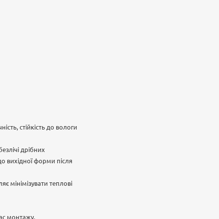
ість, стійкість до вологи
безлічі дрібних
 до вихідної форми після
яє мінімізувати теплові
час монтажу.