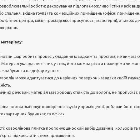
 оздоблювальні роботи: декорування підлоги (можливо і стін) у всіх в
або спальня, вхідна група) та комерційних приміщень (офісні приміщенн
бо фітнес-центри, місця громадської присутності, майстерні), а також д
оверхонь.
 матеріалу:
клейовий шар робить процес укладання швидким та простим, не вимага
ів. Матеріал укладається стик у стик, його можна різати ножицями чи м
не набухає та не деформується.
 ковролін може адаптуватися до нерівних поверхонь завдяки своїй гнучкос
ність.
імічних речовин: матеріал має хорошу стійкість до вологи, не пропускає в
інова плитка зменшує поширення звуків у приміщенні, роблячи його тих
токвартирних будинках та офісах
і: ковролінова плитка пропонує широкий вибір дизайнів, кольорів та 
р'єр та підкреслити стиль приміщення.