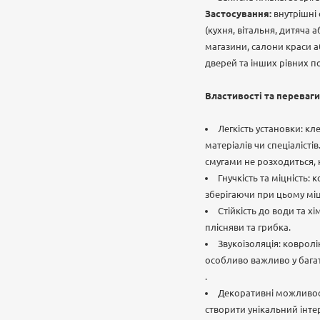
Застосування:
внутрішні
(кухня, вітальня, дитяча 
магазини, салони краси а
дверей та інших рівних п
Властивості та переваги
Легкість установки: 
матеріалів чи спеціаліст
смугами не розходиться, 
Гнучкість та міцність:
зберігаючи при цьому міц
Стійкість до води та х
плісняви та грибка.
Звукоізоляція: коврол
особливо важливо у бага
.
Декоративні можливост
створити унікальний інте