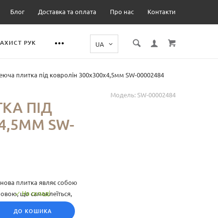
Блог
Доставка та оплата
Про нас
Контакти
ЗАХИСТ РУК
юча плитка під ковролін 300х300х4,5мм SW-00002484
Модель:
SW-00002484
КА ПІД
4,5ММ SW-
нова плитка являє собою
На складі
овою, що самоклеїться,
нтаж.
ДО КОШИКА