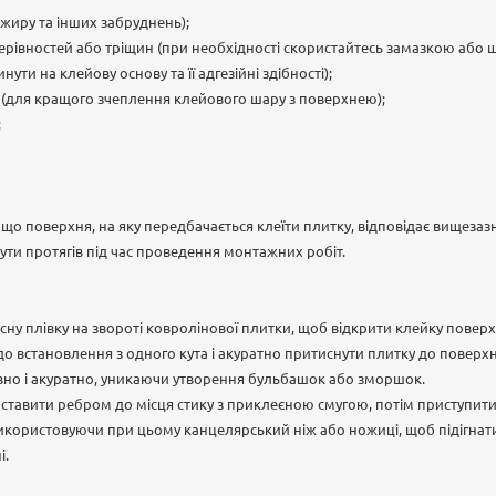
, жиру та інших забруднень);
нерівностей або тріщин (при необхідності скористайтесь замазкою або 
ути на клейову основу та її адгезійні здібності);
ºС (для кращого зчеплення клейового шару з поверхнею);
;
що поверхня, на яку передбачається клеїти плитку, відповідає вищеза
ти протягів під час проведення монтажних робіт.
сну плівку на звороті ковролінової плитки, щоб відкрити клейку повер
о встановлення з одного кута і акуратно притиснути плитку до поверхн
вно і акуратно, уникаючи утворення бульбашок або зморшок.
оставити ребром до місця стику з приклеєною смугою, потім приступити
икористовуючи при цьому канцелярський ніж або ножиці, щоб підігнати
і.