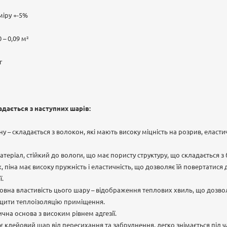
іру +-5%
 – 0,09 м²
г
дається з наступних шарів:
 – складається з волокон, які мають високу міцність на розрив, еластичн
атеріал, стійкий до вологи, що має пористу структуру, що складається з 
 піна має високу пружність і еластичність, що дозволяє їй повертатися
ї.
вна властивість цього шару – відображення теплових хвиль, що дозвол
щити теплоізоляцію приміщення.
чна основа з високим рівнем адгезії.
ає клейовий шар від пересихання та забруднення, легко знімається під 