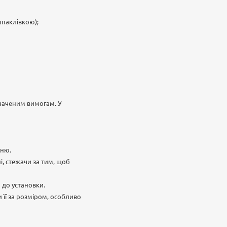
шпаклівкою);
значеним вимогам. У
хню.
і, стежачи за тим, щоб
 до установки.
 її за розміром, особливо