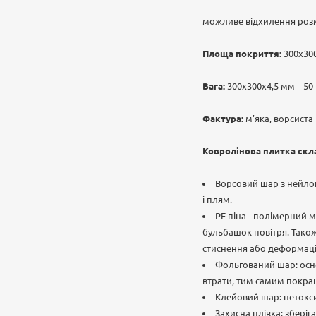
можливе відхилення розм
Площа покриття:
300х300
Вага:
300х300х4,5 мм – 50 
Фактура:
м'яка, ворсиста
Ковролінова плитка скла
Ворсовий шар з нейлону
і плям.
РЕ піна - полімерний м
бульбашок повітря. Також,
стиснення або деформаці
Фольгований шар: осно
втрати, тим самим покра
Клейовий шар: нетокси
Захисна плівка: зберіг