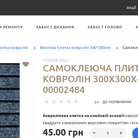
Акції
Я РЕМОНТУ
ЗАХИСТ ДИХАННЯ
ЗАХИСТ ГОЛОВИ
литка ковролін
Вінілова плитка ковролін 300*300мм
Самокле
STICKER WALL
САМОКЛЕЮЧА ПЛИТ
КОВРОЛІН 300Х300Х
00002484
ДО ПОРІВНЯННЯ
Ковролінова плитка на клейовій основі
Ковролі
квадрати з вираженим ворсовим покриттям і осн
45.00 грн
що дозволить максимально швидко зробити мо