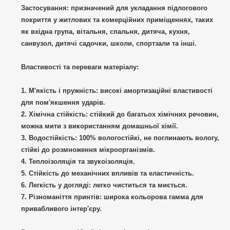
Застосування:
призначений для укладання підлогового
покриття у житлових та комерційних приміщеннях, таких
як вхідна група, вітальня, спальня, дитяча, кухня,
санвузол, дитячі садочки, школи, спортзали та інші.
Властивості та переваги матеріалу:
М'якість і пружність:
високі амортизаційні властивості
для пом'якшення ударів.
Хімічна стійкість:
стійкий до багатьох хімічних речовин,
можна мити з використанням домашньої хімії.
Водостійкість:
100% вологостійкі, не поглинають вологу,
стійкі до розмноження мікроорганізмів.
Теплоізоляція та звукоізоляція.
Стійкість до механічних впливів та еластичність.
Легкість у догляді:
легко чиститься та миється.
Різноманіття принтів:
широка кольорова гамма для
привабливого інтер'єру.