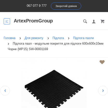
067 077 9 777
Зворотній дзвінок
ArtexPromGroup
Головна
Для ремонту
Підлога
Підлога пазли
Підлога пазл - модульне покриття для підлоги 600x600x10мм
Чорне (МР15) SW-00001169