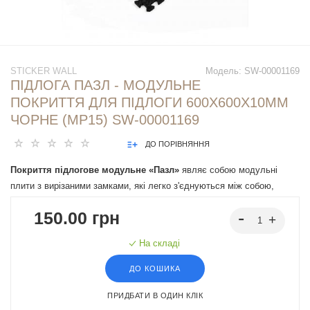
STICKER WALL
Модель:
SW-00001169
ПІДЛОГА ПАЗЛ - МОДУЛЬНЕ
ПОКРИТТЯ ДЛЯ ПІДЛОГИ 600X600X10ММ
ЧОРНЕ (МР15) SW-00001169
ДО ПОРІВНЯННЯ
Покриття підлогове модульне «Пазл»
являє собою модульні
плити з вирізаними замками, які легко з'єднуються між собою,
утворюючи стійке і міцне покриття.Замки знімаються. Ключові
150.00 грн
характеристики підлогового покриття:
На складі
ДО КОШИКА
ПРИДБАТИ В ОДИН КЛІК