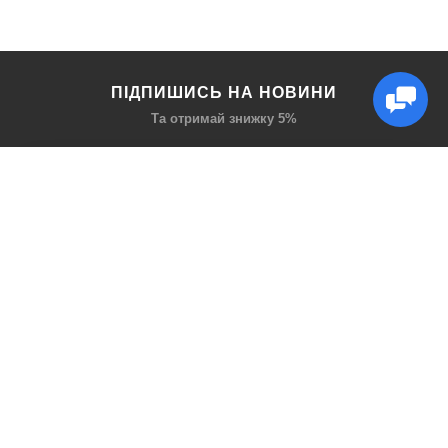
ПІДПИШИСЬ НА НОВИНИ
Та отримай знижку 5%
КАТАЛОГ
ЦІКАВЕ
Захист дихання
Блог
Захист голови
Акції
Захист рук
Виробники
Захист очей
Пошук