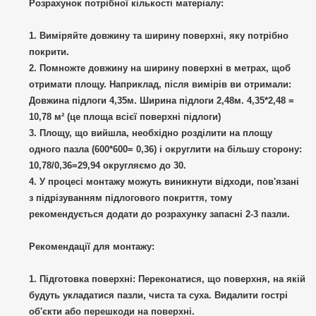
Розрахунок потрібної кількості матеріалу:
Виміряйте довжину та ширину поверхні, яку потрібно
покрити.
Помножте довжину на ширину поверхні в метрах, щоб
отримати площу. Наприклад, після вимірів ви отримали:
Довжина підлоги 4,35м. Ширина підлоги 2,48м. 4,35*2,48 =
10,78 м² (це площа всієї поверхні підлоги)
Площу, що вийшла, необхідно розділити на площу
одного пазла (600*600= 0,36) і округлити на більшу сторону:
10,78/0,36=29,94 округляємо до 30.
У процесі монтажу можуть виникнути відходи, пов'язані
з підрізуванням підлогового покриття, тому
рекомендується додати до розрахунку запасні 2-3 пазли.
Рекомендації для монтажу:
Підготовка поверхні:
Переконатися, що поверхня, на якій
будуть укладатися пазли, чиста та суха. Видалити гострі
об'єкти або перешкоди на поверхні.