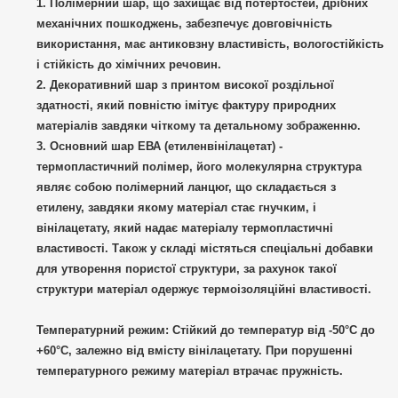
Полімерний шар, що захищає від потертостей, дрібних
механічних пошкоджень, забезпечує довговічність
використання, має антиковзну властивість, вологостійкість
і стійкість до хімічних речовин.
Декоративний шар з принтом високої роздільної
здатності, який повністю імітує фактуру природних
матеріалів завдяки чіткому та детальному зображенню.
Основний шар ЕВА (етиленвінілацетат) -
термопластичний полімер, його молекулярна структура
являє собою полімерний ланцюг, що складається з
етилену, завдяки якому матеріал стає гнучким, і
вінілацетату, який надає матеріалу термопластичні
властивості. Також у складі містяться спеціальні добавки
для утворення пористої структури, за рахунок такої
структури матеріал одержує термоізоляційні властивості.
Температурний режим:
Стійкий до температур від -50°C до
+60°C, залежно від вмісту вінілацетату. При порушенні
температурного режиму матеріал втрачає пружність.