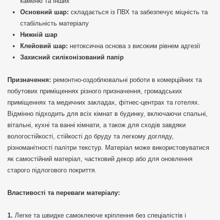
каменю та інших
Основний шар:
складається із ПВХ та забезпечує міцність та
стабільність матеріалу
Нижній шар
Клейовий шар:
нетоксична основа з високим рівнем адгезії
Захисний силіконізований папір
Призначення:
ремонтно-оздоблювальні роботи в комерційних та
побутових приміщеннях різного призначення, громадських
приміщеннях та медичних закладах, фітнес-центрах та готелях.
Відмінно підходить для всіх кімнат в будинку, включаючи спальні,
вітальні, кухні та ванні кімнати, а також для сходів завдяки
вологостійкості, стійкості до бруду та легкому догляду,
різноманітності палітри текстур. Матеріал може використовуватися
як самостійний матеріал, частковий декор або для оновлення
старого підлогового покриття.
Властивості та переваги матеріалу:
Легке та швидке самоклеюче кріплення без спеціалістів і