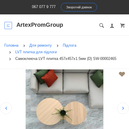
067 077 9 777
Зворотній дзвінок
ArtexPromGroup
Головна
Для ремонту
Підлога
LVT плитка для підлоги
Самоклеюча LVT плитка 457х457х1.5мм (D) SW-00002465