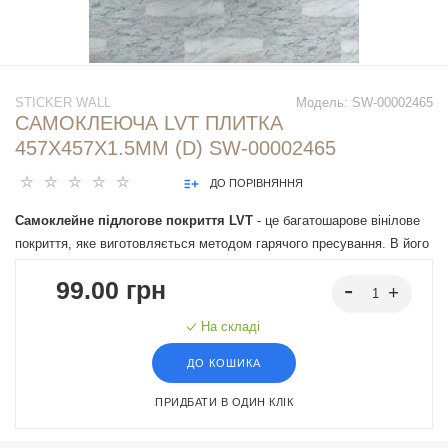
STICKER WALL
Модель:
SW-00002465
САМОКЛЕЮЧА LVT ПЛИТКА
457Х457Х1.5ММ (D) SW-00002465
ДО ПОРІВНЯННЯ
Самоклейне підлогове покриття LVT
- це багатошарове вінілове
покриття, яке виготовляється методом гарячого пресування. В його
основі лежить полівінілхлорид, який поєднується з різними
99.00 грн
пластифікаторами та стабілізаторами. Основними перевагами
підлогового покриття LVT є його візуальна схожість з природними
На складі
матеріалами завдяки сучасним технологіям друку та тиснення,
здатність ідеально імітувати текстуру, кольори та візуальний
ДО КОШИКА
вигляд деревини, каменю або мармуру, вологостійкість та
ПРИДБАТИ В ОДИН КЛІК
зносостійкість, легкість у самостійному монтажі.