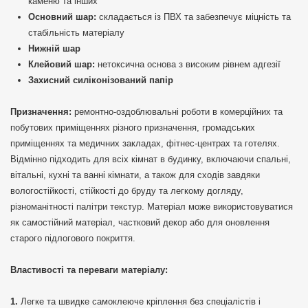
каменю та інших
Основний шар:
складається із ПВХ та забезпечує міцність та
стабільність матеріалу
Нижній шар
Клейовий шар:
нетоксична основа з високим рівнем адгезії
Захисний силіконізований папір
Призначення:
ремонтно-оздоблювальні роботи в комерційних та
побутових приміщеннях різного призначення, громадських
приміщеннях та медичних закладах, фітнес-центрах та готелях.
Відмінно підходить для всіх кімнат в будинку, включаючи спальні,
вітальні, кухні та ванні кімнати, а також для сходів завдяки
вологостійкості, стійкості до бруду та легкому догляду,
різноманітності палітри текстур. Матеріал може використовуватися
як самостійний матеріал, частковий декор або для оновлення
старого підлогового покриття.
Властивості та переваги матеріалу:
Легке та швидке самоклеюче кріплення без спеціалістів і