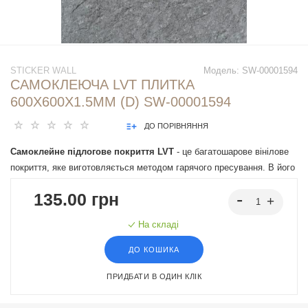
STICKER WALL
Модель:
SW-00001594
САМОКЛЕЮЧА LVT ПЛИТКА
600Х600Х1.5ММ (D) SW-00001594
ДО ПОРІВНЯННЯ
Самоклейне підлогове покриття LVT
- це багатошарове вінілове
покриття, яке виготовляється методом гарячого пресування. В його
основі лежить полівінілхлорид, який поєднується з різними
135.00 грн
пластифікаторами та стабілізаторами. Основними перевагами
підлогового покриття LVT є його візуальна схожість з природними
На складі
матеріалами завдяки сучасним технологіям друку та тиснення,
здатність ідеально імітувати текстуру, кольори та візуальний
ДО КОШИКА
вигляд деревини, каменю або мармуру, вологостійкість та
ПРИДБАТИ В ОДИН КЛІК
зносостійкість, легкість у самостійному монтажі.