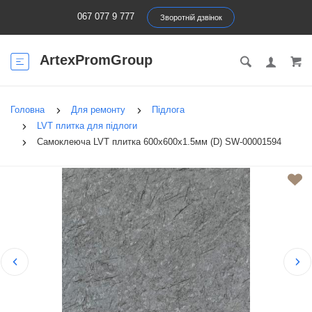
067 077 9 777
Зворотній дзвінок
ArtexPromGroup
Головна
Для ремонту
Підлога
LVT плитка для підлоги
Самоклеюча LVT плитка 600х600х1.5мм (D) SW-00001594