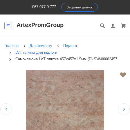
067 077 9 777
Зворотній дзвінок
ArtexPromGroup
Головна
Для ремонту
Підлога
LVT плитка для підлоги
Самоклеюча LVT плитка 457х457х1.5мм (D) SW-00002457