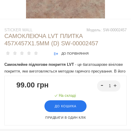
STICKER WALL
Модель:
SW-00002457
САМОКЛЕЮЧА LVT ПЛИТКА
457Х457Х1.5ММ (D) SW-00002457
ДО ПОРІВНЯННЯ
Самоклейне підлогове покриття LVT
- це багатошарове вінілове
покриття, яке виготовляється методом гарячого пресування. В його
основі лежить полівінілхлорид, який поєднується з різними
99.00 грн
пластифікаторами та стабілізаторами. Основними перевагами
підлогового покриття LVT є його візуальна схожість з природними
На складі
матеріалами завдяки сучасним технологіям друку та тиснення,
здатність ідеально імітувати текстуру, кольори та візуальний
ДО КОШИКА
вигляд деревини, каменю або мармуру, вологостійкість та
ПРИДБАТИ В ОДИН КЛІК
зносостійкість, легкість у самостійному монтажі.