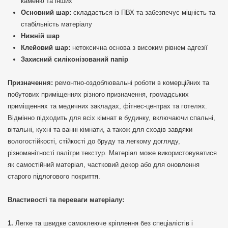
каменю та інших
Основний шар:
складається із ПВХ та забезпечує міцність та
стабільність матеріалу
Нижній шар
Клейовий шар:
нетоксична основа з високим рівнем адгезії
Захисний силіконізований папір
Призначення:
ремонтно-оздоблювальні роботи в комерційних та
побутових приміщеннях різного призначення, громадських
приміщеннях та медичних закладах, фітнес-центрах та готелях.
Відмінно підходить для всіх кімнат в будинку, включаючи спальні,
вітальні, кухні та ванні кімнати, а також для сходів завдяки
вологостійкості, стійкості до бруду та легкому догляду,
різноманітності палітри текстур. Матеріал може використовуватися
як самостійний матеріал, частковий декор або для оновлення
старого підлогового покриття.
Властивості та переваги матеріалу:
Легке та швидке самоклеюче кріплення без спеціалістів і