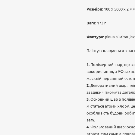
Розміри:
100 х 5000 х 2 м
Вага:
173 г
Фактура:
рівна з імітаці
Плінтус складається з нас
Полімерний шар, що зах
використання, а УФ захис
має свій первинний естет
Декоративний шар: плів
завдяки чіткому та дета
Основний шар з полівін
містяться атоми хлору, ц
особливість будови робит
вагу.
Фольгований шар: основ
втрати, тим самим покра