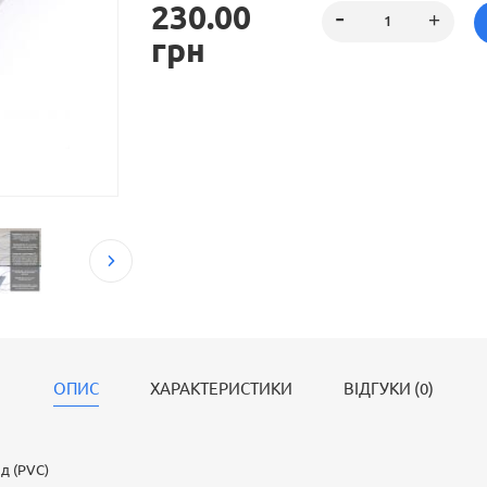
230.00
стіни для прикриття стику між стіною та підлого
він легко монтується, без застосування додаткових
грн
усі види вінілових покриттів, має різні принти, 
візерунки та текстури, що імітують натуральні мат
доповненням у різних інтер’єрних рішеннях.
ОПИС
ХАРАКТЕРИСТИКИ
ВІДГУКИ (0)
д (PVC)