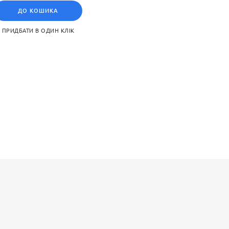
ю. Завдяки клейовій основі
ДО КОШИКА
 матеріалів. Плінтус, як і
включаючи кольори,
ПРИДБАТИ В ОДИН КЛІК
еріали і є ідеальним