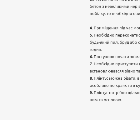
бетон з невеликими нерів
побілку, то необхідно оч
Приміщення під час мон
Необхідно переконатися
будь-який пил, бруд або 
годин.
Поступово почати зніма
Необхідно приступити д
встановлювавсяя рівно т
Плінтус можна різати, 
особливо по краях та в ку
Плінтус потрібно щіль
ним та основою.