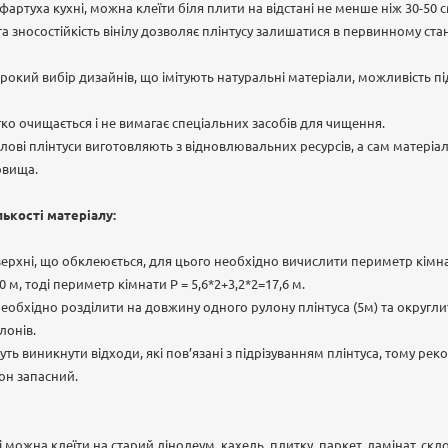
артуха кухні, можна клеїти біля плити на відстані не менше ніж 30-50 с
 та зносостійкість вінілу дозволяє плінтусу залишатися в первинному ст
рокий вибір дизайнів, що імітують натуральні матеріали, можливість під
гко очищається і не вимагає спеціальних засобів для чищення.
нілові плінтуси виготовляють з відновлювальних ресурсів, а сам матеріа
овища.
лькості матеріалу:
ерхні, що обклеюється, для цього необхідно вичислити периметр кім
,20 м, тоді периметр кімнати Р = 5,6*2+3,2*2=17,6 м.
бхідно розділити на довжину одного рулону плінтуса (5м) та округлит
лонів.
ть виникнути відходи, які пов’язані з підрізуванням плінтуса, тому ре
он запасний.
і можна клеїти на старий лінолеум, кахель, плитку, паркет, ламінат, скл