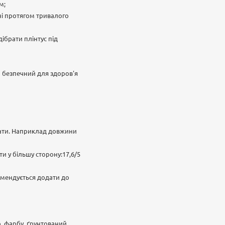
м;
ані протягом тривалого
ібрати плінтус під
л безпечний для здоров'я
нати. Наприклад довжини
и у більшу сторону:17,6/5
комендується додати до
о, фарбу, ґрунтований