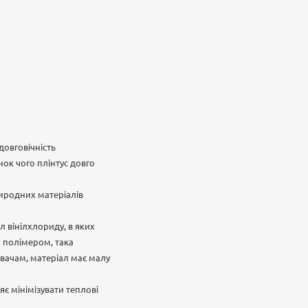
довговічність
нок чого плінтус довго
риродних матеріалів
л вінілхлориду, в яких
м полімером, така
увачам, матеріал має малу
є мінімізувати теплові