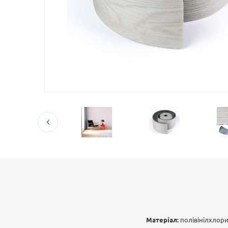
Матеріал:
полівінілхлори