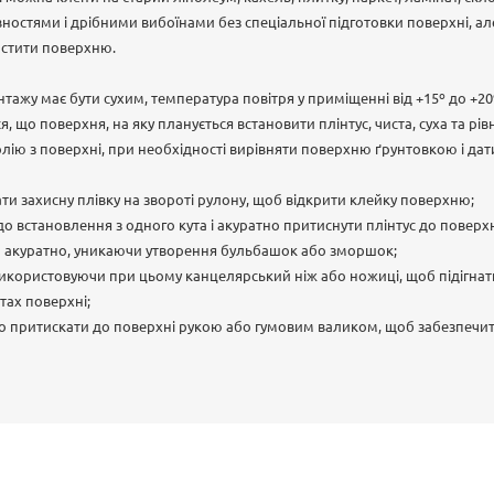
ностями і дрібними вибоїнами без спеціальної підготовки поверхні, а
истити поверхню.
тажу має бути сухим, температура повітря у приміщенні від +15º до +20
, що поверхня, на яку планується встановити плінтус, чиста, суха та рі
олію з поверхні, при необхідності вирівняти поверхню ґрунтовкою і да
ти захисну плівку на звороті рулону, щоб відкрити клейку поверхню;
о встановлення з одного кута і акуратно притиснути плінтус до поверхні
а акуратно, уникаючи утворення бульбашок або зморшок;
використовуючи при цьому канцелярський ніж або ножиці, щоб підігнат
тах поверхні;
но притискати до поверхні рукою або гумовим валиком, щоб забезпечит