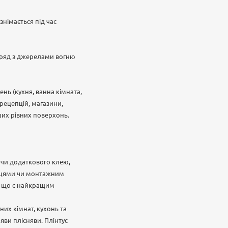
знімається під час
оряд з джерелами вогню
нь (кухня, ванна кімната,
 рецепцій, магазини,
нших рівних поверхонь.
чи додаткового клею,
ожицями чи монтажним
%, що є найкращим
них кімнат, кухонь та
яви плісняви. Плінтус