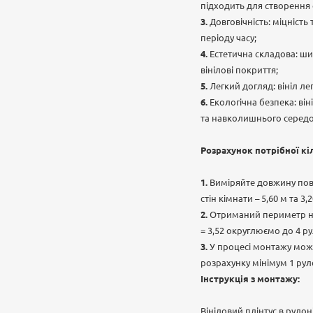
підходить для створення ф
Довговічність: міцність
періоду часу;
Естетична складова: ши
вінілові покриття;
Легкий догляд: вініл ле
Екологічна безпека: ві
та навколишнього серед
Розрахунок потрібної кі
Виміряйте довжину пов
стін кімнати – 5,60 м та 3
Отриманий периметр нео
= 3,52 округлюємо до 4 ру
У процесі монтажу можу
розрахунку мінімум 1 рул
Інструкція з монтажу:
Вініловий плінтус в рулон