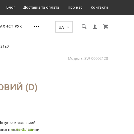
Блог
Доставка та оплата
Про нас
Контакти
ЗАХИСТ РУК
02120
Модель:
SW-00002120
ВИЙ (D)
інтус самоклеючий -
На складі
довж нижньої частини