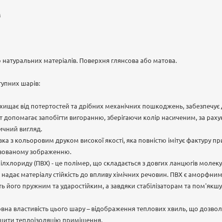
м
єю натуральних матеріалів. Поверхня глянсова або матова.
тупних шарів:
ищає від потертостей та дрібних механічних пошкоджень, забезпечує 
т допомагає запобігти вигоранню, зберігаючи колір насиченим, за раху
ичний вигляд.
ка з кольоровим друком високої якості, яка повністю імітує фактуру п
лізованому зображенню.
ілхлориду (ПВХ) - це полімер, що складається з довгих ланцюгів молеку
е надає матеріалу стійкість до впливу хімічних речовин. ПВХ є аморфни
ь його пружним та ударостійким, а завдяки стабілізаторам та пом'якш
на властивість цього шару – відображення теплових хвиль, що дозволя
щити теплоізоляцію приміщення.