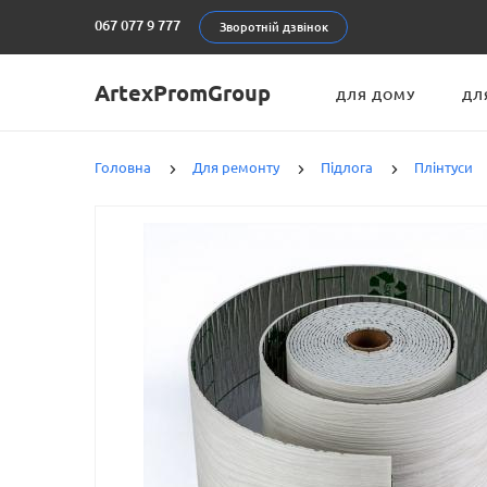
067 077 9 777
Зворотній дзвінок
ArtexPromGroup
ДЛЯ ДОМУ
ДЛ
Головна
Для ремонту
Підлога
Плінтуси