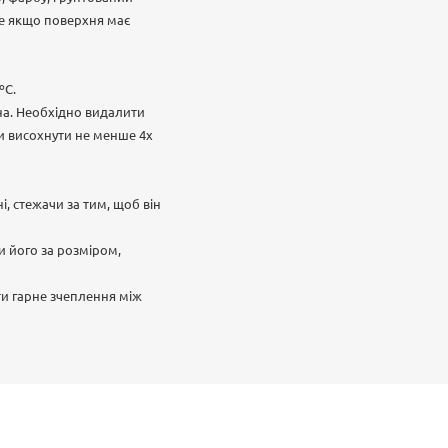
ле якщо поверхня має
ºС.
вна. Необхідно видалити
ти висохнути не менше 4х
, стежачи за тим, щоб він
и його за розміром,
и гарне зчеплення між