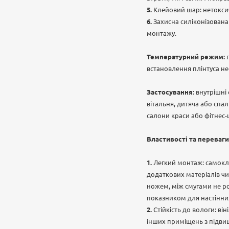
Клейовий шар: нетоксич
Захисна силіконізована
монтажу.
Температурний режим:
встановлення плінтуса не
Застосування:
внутрішні
вітальня, дитяча або спа
салони краси або фітнес-ц
Властивості та переваги
Легкий монтаж: самокл
додаткових матеріалів чи
ножем, між смугами не ро
показником для настінних
Стійкість до вологи: ві
інших приміщень з підвищ